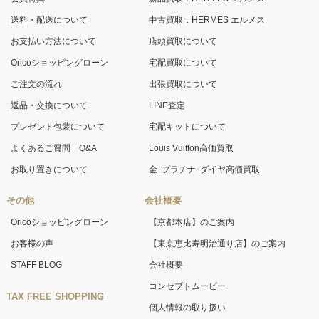
送料・配送について
中古買取：HERMES エルメス
お支払い方法について
店頭買取について
Oricoショッピングローン
宅配買取について
ご注文の流れ
出張買取について
返品・交換について
LINE査定
プレゼント包装について
宅配キットについて
よくあるご質問 Q&A
Louis Vuitton高価買取
お取り置きについて
金･プラチナ･ダイヤ高価買取
その他
会社概要
Oricoショッピングローン
【京都本店】のご案内
お客様の声
【東京恵比寿明治通り店】のご案内
STAFF BLOG
会社概要
コンセプトムービー
TAX FREE SHOPPING
個人情報の取り扱い