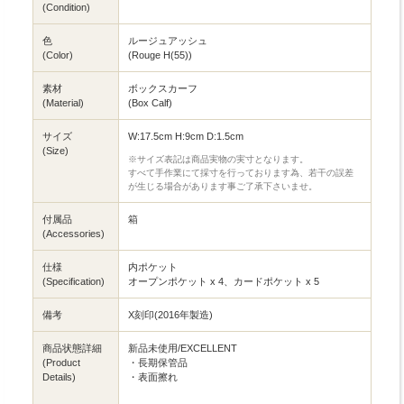
(Condition)
色
ルージュアッシュ
(Color)
(Rouge H(55))
素材
ボックスカーフ
(Material)
(Box Calf)
サイズ
W:17.5cm H:9cm D:1.5cm
(Size)
※サイズ表記は商品実物の実寸となります。
すべて手作業にて採寸を行っております為、若干の誤差
が生じる場合があります事ご了承下さいませ。
付属品
箱
(Accessories)
仕様
内ポケット
(Specification)
オープンポケット x 4、カードポケット x 5
備考
X刻印(2016年製造)
商品状態詳細
新品未使用/EXCELLENT
(Product
・長期保管品
Details)
・表面擦れ