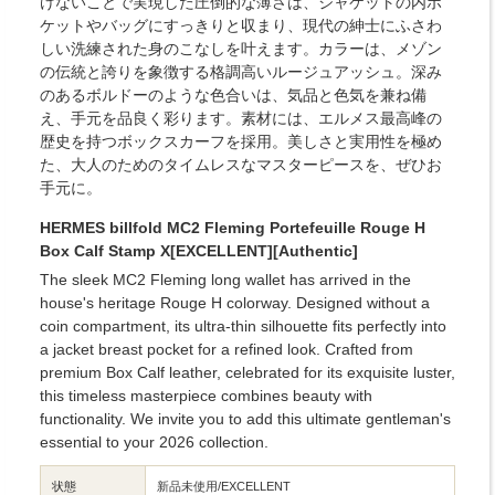
けないことで実現した圧倒的な薄さは、ジャケットの内ポ
ケットやバッグにすっきりと収まり、現代の紳士にふさわ
しい洗練された身のこなしを叶えます。カラーは、メゾン
の伝統と誇りを象徴する格調高いルージュアッシュ。深み
のあるボルドーのような色合いは、気品と色気を兼ね備
え、手元を品良く彩ります。素材には、エルメス最高峰の
歴史を持つボックスカーフを採用。美しさと実用性を極め
た、大人のためのタイムレスなマスターピースを、ぜひお
手元に。
HERMES billfold MC2 Fleming Portefeuille Rouge H
Box Calf Stamp X[EXCELLENT][Authentic]
The sleek MC2 Fleming long wallet has arrived in the
house's heritage Rouge H colorway. Designed without a
coin compartment, its ultra-thin silhouette fits perfectly into
a jacket breast pocket for a refined look. Crafted from
premium Box Calf leather, celebrated for its exquisite luster,
this timeless masterpiece combines beauty with
functionality. We invite you to add this ultimate gentleman's
essential to your 2026 collection.
状態
新品未使用/EXCELLENT