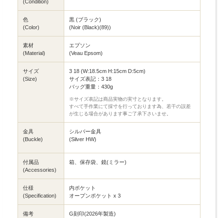
(Condition)
色
黒 (ブラック)
(Color)
(Noir (Black)(89))
素材
エプソン
(Material)
(Veau Epsom)
サイズ
3 18 (W:18.5cm H:15cm D:5cm)
(Size)
サイズ表記：3 18
バッグ重量：430g
※サイズ表記は商品実物の実寸となります。
すべて手作業にて採寸を行っております為、若干の誤差
が生じる場合があります事ご了承下さいませ。
金具
シルバー金具
(Buckle)
(Silver HW)
付属品
箱、保存袋、鏡(ミラー)
(Accessories)
仕様
内ポケット
(Specification)
オープンポケット x 3
備考
G刻印(2026年製造)