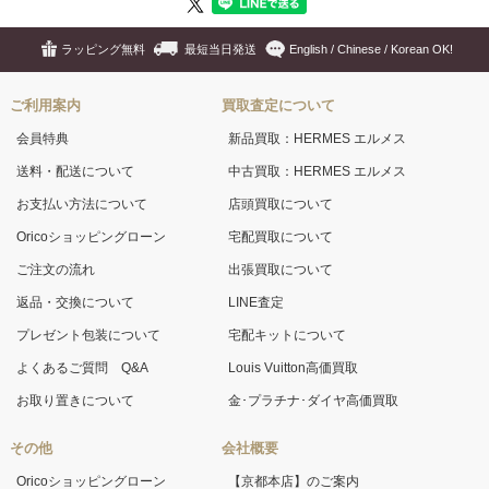
ラッピング無料
最短当日発送
English / Chinese / Korean OK!
ご利用案内
買取査定について
会員特典
新品買取：HERMES エルメス
送料・配送について
中古買取：HERMES エルメス
お支払い方法について
店頭買取について
Oricoショッピングローン
宅配買取について
ご注文の流れ
出張買取について
返品・交換について
LINE査定
プレゼント包装について
宅配キットについて
よくあるご質問 Q&A
Louis Vuitton高価買取
お取り置きについて
金･プラチナ･ダイヤ高価買取
その他
会社概要
Oricoショッピングローン
【京都本店】のご案内