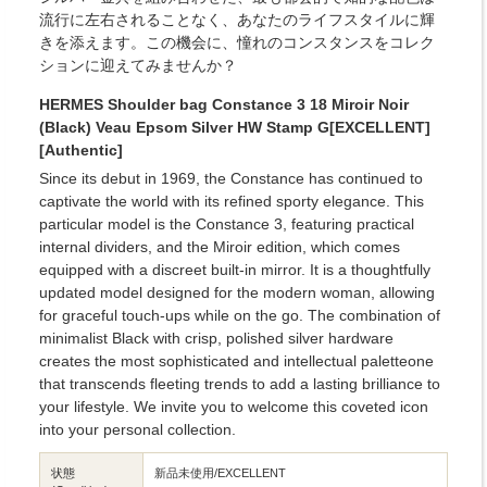
流行に左右されることなく、あなたのライフスタイルに輝
きを添えます。この機会に、憧れのコンスタンスをコレク
ションに迎えてみませんか？
HERMES Shoulder bag Constance 3 18 Miroir Noir
(Black) Veau Epsom Silver HW Stamp G[EXCELLENT]
[Authentic]
Since its debut in 1969, the Constance has continued to
captivate the world with its refined sporty elegance. This
particular model is the Constance 3, featuring practical
internal dividers, and the Miroir edition, which comes
equipped with a discreet built-in mirror. It is a thoughtfully
updated model designed for the modern woman, allowing
for graceful touch-ups while on the go. The combination of
minimalist Black with crisp, polished silver hardware
creates the most sophisticated and intellectual paletteone
that transcends fleeting trends to add a lasting brilliance to
your lifestyle. We invite you to welcome this coveted icon
into your personal collection.
状態
新品未使用/EXCELLENT