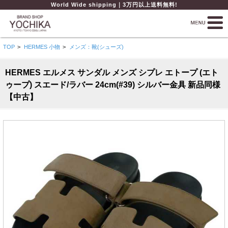
World Wide shipping｜3万円以上送料無料!
TOP
>
HERMES 小物
>
メンズ：靴(シューズ)
HERMES エルメス サンダル メンズ シプレ エトープ (エト
ゥープ) スエード/ラバー 24cm(#39) シルバー金具 新品同様
【中古】