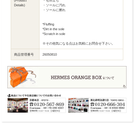
(Product
・毛羽立ち
Details)
・ソールに汚れ
・ソールに擦れ
*Fluffing
*Dirt in the sole
*Scratch in sole
※その他気になる点はお気軽にお問合せ下さい。
商品管理番号
26050810