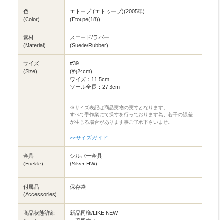
色
エトープ (エトゥープ)(2005年)
(Color)
(Etoupe(18))
素材
スエード/ラバー
(Material)
(Suede/Rubber)
サイズ
#39
(Size)
(約24cm)
ワイズ：11.5cm
ソール全長：27.3cm
※サイズ表記は商品実物の実寸となります。
すべて手作業にて採寸を行っております為、若干の誤差
が生じる場合があります事ご了承下さいませ。
>>サイズガイド
金具
シルバー金具
(Buckle)
(Silver HW)
付属品
保存袋
(Accessories)
商品状態詳細
新品同様/LIKE NEW