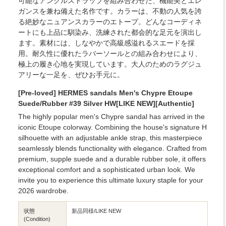
可能なアンクルストラップを組み合わせた、機能美とエレ
ガンスを兼ね備えた名作です。カラーは、不動の人気を誇
る絶妙なニュアンスカラーのエトープ。どんなコーディネ
ートにも上品に馴染み、洗練された都会的な足元を演出し
ます。素材には、しなやかで高級感溢れるスエードを採
用。耐久性に優れたラバーソールとの組み合わせにより、
極上の履き心地を実現しています。大人のためのラグジュ
アリーな一足を、ぜひお手元に。
[Pre-loved] HERMES sandals Men's Chypre Etoupe
Suede/Rubber #39 Silver HW[LIKE NEW][Authentic]
The highly popular men's Chypre sandal has arrived in the
iconic Etoupe colorway. Combining the house's signature H
silhouette with an adjustable ankle strap, this masterpiece
seamlessly blends functionality with elegance. Crafted from
premium, supple suede and a durable rubber sole, it offers
exceptional comfort and a sophisticated urban look. We
invite you to experience this ultimate luxury staple for your
2026 wardrobe.
状態
新品同様/LIKE NEW
(Condition)