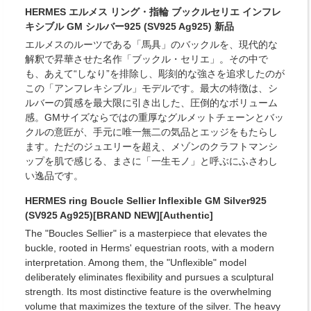
HERMES エルメス リング・指輪 ブックルセリエ インフレ
キシブル GM シルバー925 (SV925 Ag925) 新品
エルメスのルーツである「馬具」のバックルを、現代的な
解釈で昇華させた名作「ブックル・セリエ」。その中で
も、あえて“しなり”を排除し、彫刻的な強さを追求したのが
この「アンフレキシブル」モデルです。最大の特徴は、シ
ルバーの質感を最大限に引き出した、圧倒的なボリューム
感。GMサイズならではの重厚なグルメットチェーンとバッ
クルの意匠が、手元に唯一無二の気品とエッジをもたらし
ます。ただのジュエリーを超え、メゾンのクラフトマンシ
ップを肌で感じる、まさに「一生モノ」と呼ぶにふさわし
い逸品です。
HERMES ring Boucle Sellier Inflexible GM Silver925
(SV925 Ag925)[BRAND NEW][Authentic]
The "Boucles Sellier" is a masterpiece that elevates the
buckle, rooted in Herms' equestrian roots, with a modern
interpretation. Among them, the "Unflexible" model
deliberately eliminates flexibility and pursues a sculptural
strength. Its most distinctive feature is the overwhelming
volume that maximizes the texture of the silver. The heavy