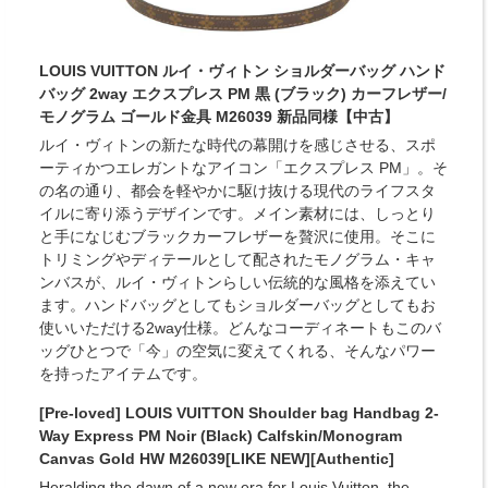
LOUIS VUITTON ルイ・ヴィトン ショルダーバッグ ハンド
バッグ 2way エクスプレス PM 黒 (ブラック) カーフレザー/
モノグラム ゴールド金具 M26039 新品同様【中古】
ルイ・ヴィトンの新たな時代の幕開けを感じさせる、スポ
ーティかつエレガントなアイコン「エクスプレス PM」。そ
の名の通り、都会を軽やかに駆け抜ける現代のライフスタ
イルに寄り添うデザインです。メイン素材には、しっとり
と手になじむブラックカーフレザーを贅沢に使用。そこに
トリミングやディテールとして配されたモノグラム・キャ
ンバスが、ルイ・ヴィトンらしい伝統的な風格を添えてい
ます。ハンドバッグとしてもショルダーバッグとしてもお
使いいただける2way仕様。どんなコーディネートもこのバ
ッグひとつで「今」の空気に変えてくれる、そんなパワー
を持ったアイテムです。
[Pre-loved] LOUIS VUITTON Shoulder bag Handbag 2-
Way Express PM Noir (Black) Calfskin/Monogram
Canvas Gold HW M26039[LIKE NEW][Authentic]
Heralding the dawn of a new era for Louis Vuitton, the