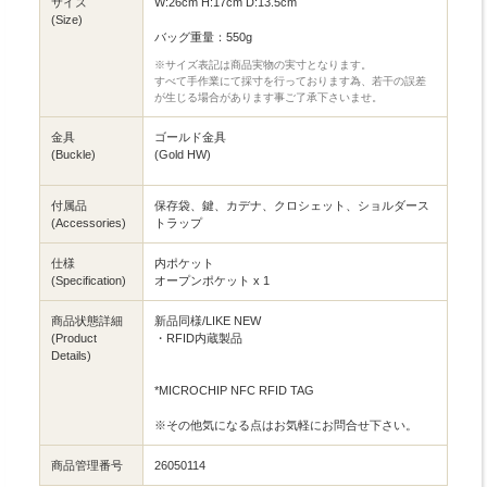
サイズ
W:26cm H:17cm D:13.5cm
(Size)
バッグ重量：550g
※サイズ表記は商品実物の実寸となります。
すべて手作業にて採寸を行っております為、若干の誤差
が生じる場合があります事ご了承下さいませ。
金具
ゴールド金具
(Buckle)
(Gold HW)
付属品
保存袋、鍵、カデナ、クロシェット、ショルダース
(Accessories)
トラップ
仕様
内ポケット
(Specification)
オープンポケット x 1
商品状態詳細
新品同様/LIKE NEW
(Product
・RFID内蔵製品
Details)
*MICROCHIP NFC RFID TAG
※その他気になる点はお気軽にお問合せ下さい。
商品管理番号
26050114