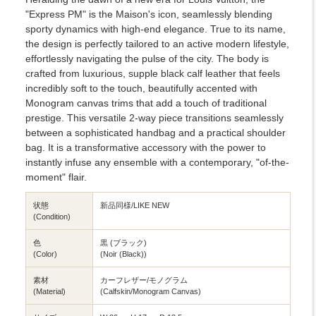
"Express PM" is the Maison's icon, seamlessly blending
sporty dynamics with high-end elegance. True to its name,
the design is perfectly tailored to an active modern lifestyle,
effortlessly navigating the pulse of the city. The body is
crafted from luxurious, supple black calf leather that feels
incredibly soft to the touch, beautifully accented with
Monogram canvas trims that add a touch of traditional
prestige. This versatile 2-way piece transitions seamlessly
between a sophisticated handbag and a practical shoulder
bag. It is a transformative accessory with the power to
instantly infuse any ensemble with a contemporary, "of-the-
moment" flair.
状態
新品同様/LIKE NEW
(Condition)
色
黒 (ブラック)
(Color)
(Noir (Black))
素材
カーフレザー/モノグラム
(Material)
(Calfskin/Monogram Canvas)