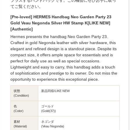
プラスするハンドバッグです。この機会にぜひお手に取っ
てご覧ください。
[Pre-loved] HERMES Handbag Neo Garden Party 23
Gold Veau Negonda Silver HW Stamp K[LIKE NEW]
[Authentic]
Hermes presents the handbag Neo Garden Party 23.
Crafted in gold Negonda leather with silver hardware, this
elegant and refined design is a standout piece. Despite its
compact size, it offers ample space for essentials and is
perfect for daily use as well as special occasions.
Lightweight and easy to carry, this handbag adds a touch
of sophistication and prestige to its owner. Do not miss the
opportunity to experience this exceptional piece.
状態
新品同様/LIKE NEW
(Condition)
色
ゴールド
(Color)
(Gold(37))
素材
ネゴンダ
(Material)
(Veau Negonda)