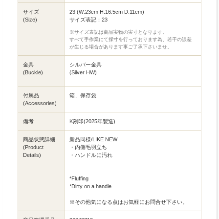
サイズ
23 (W:23cm H:16.5cm D:11cm)
(Size)
サイズ表記：23
※サイズ表記は商品実物の実寸となります。
すべて手作業にて採寸を行っております為、若干の誤差
が生じる場合があります事ご了承下さいませ。
金具
シルバー金具
(Buckle)
(Silver HW)
付属品
箱、保存袋
(Accessories)
備考
K刻印(2025年製造)
商品状態詳細
新品同様/LIKE NEW
(Product
・内側毛羽立ち
Details)
・ハンドルに汚れ
*Fluffing
*Dirty on a handle
※その他気になる点はお気軽にお問合せ下さい。