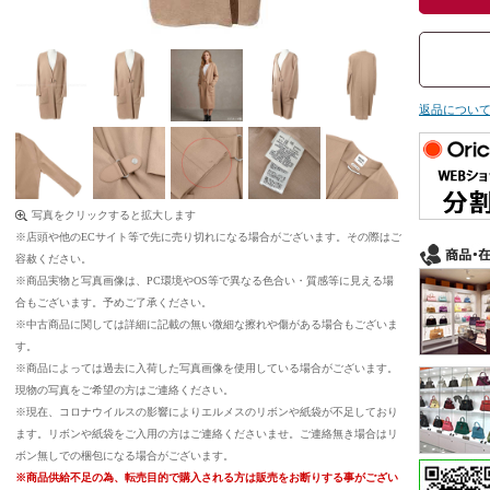
返品につい
写真をクリックすると拡大します
※店頭や他のECサイト等で先に売り切れになる場合がございます。その際はご
容赦ください。
※商品実物と写真画像は、PC環境やOS等で異なる色合い・質感等に見える場
合もございます。予めご了承ください。
※中古商品に関しては詳細に記載の無い微細な擦れや傷がある場合もございま
す。
※商品によっては過去に入荷した写真画像を使用している場合がございます。
現物の写真をご希望の方はご連絡ください。
※現在、コロナウイルスの影響によりエルメスのリボンや紙袋が不足しており
ます。リボンや紙袋をご入用の方はご連絡くださいませ。ご連絡無き場合はリ
ボン無しでの梱包になる場合がございます。
※商品供給不足の為、転売目的で購入される方は販売をお断りする事がござい