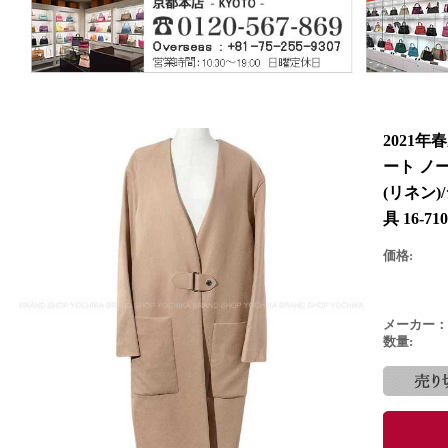
2021年
ート ノ
(リネン)
具 16-
価格:
メーカー：
数量: