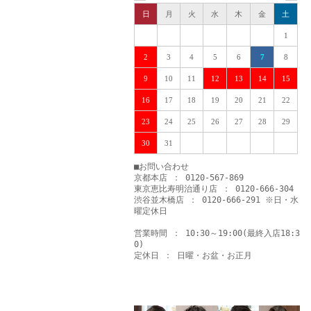
日
月
火
水
木
金
土
1
2
3
4
5
6
7
8
9
10
11
12
13
14
15
16
17
18
19
20
21
22
23
24
25
26
27
28
29
30
31
■お問い合わせ
京都本店 ： 0120-567-869
東京恵比寿明治通り店 ： 0120-666-304
渋谷並木橋店 ： 0120-666-291 ※日・水
曜定休日
営業時間 ： 10:30～19:00(最終入店18:3
0)
定休日 ： 日曜・お盆・お正月