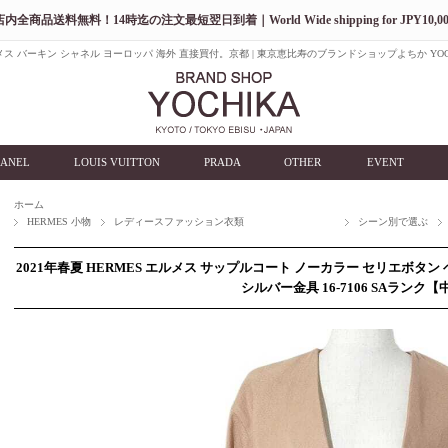
店内全商品送料無料！14時迄の注文最短翌日到着｜World Wide shipping for JPY10,00
ス バーキン シャネル ヨーロッパ 海外 直接買付。京都 | 東京恵比寿のブランドショップよちか YOC
ANEL
LOUIS VUITTON
PRADA
OTHER
EVENT
ホーム
HERMES 小物
レディースファッション衣類
シーン別で選ぶ
2021年春夏 HERMES エルメス サップルコート ノーカラー セリエボタン ベ
シルバー金具 16-7106 SAランク【