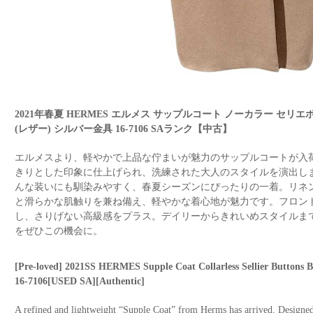
2021年春夏 HERMES エルメス サップルコート ノーカラー セリエ
(レザー) シルバー金具 16-7106 SAランク【中古】
エルメスより、軽やかで上品な佇まいが魅力のサップルコートが入
きりとした印象に仕上げられ、洗練された大人のスタイルを演出し
んな装いにも馴染みやすく、春夏シーズンにぴったりの一着。リネ
と滑らかな肌触りを兼ね備え、軽やかな着心地が魅力です。フロン
し、さりげない高級感をプラス。デイリーからきれいめスタイルま
をぜひこの機会に。
[Pre-loved] 2021SS HERMES Supple Coat Collarless Sellier Buttons 
16-7106[USED SA][Authentic]
A refined and lightweight “Supple Coat” from Herms has arrived. Designed w