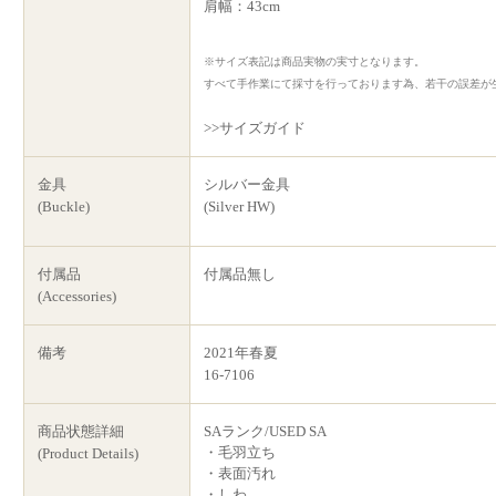
肩幅：43cm
※サイズ表記は商品実物の実寸となります。
すべて手作業にて採寸を行っております為、若干の誤差が
>>サイズガイド
金具
シルバー金具
(Buckle)
(Silver HW)
付属品
付属品無し
(Accessories)
備考
2021年春夏
16-7106
商品状態詳細
SAランク/USED SA
・毛羽立ち
(Product Details)
・表面汚れ
・しわ