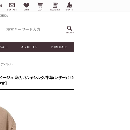
0
HIKA
SALE
ABOUT US
PURCHASE
アパレル
ージュ 麻(リネン)/シルク/牛革(レザー) #40
中古】