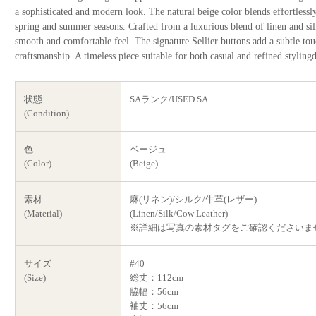
a sophisticated and modern look. The natural beige color blends effortlessly
spring and summer seasons. Crafted from a luxurious blend of linen and silk
smooth and comfortable feel. The signature Sellier buttons add a subtle to
craftsmanship. A timeless piece suitable for both casual and refined styling
状態
SAランク/USED SA
(Condition)
色
ベージュ
(Color)
(Beige)
素材
麻(リネン)/シルク/牛革(レザー)
(Material)
(Linen/Silk/Cow Leather)
※詳細は写真の素材タグをご確認くださいま
サイズ
#40
(Size)
総丈：112cm
脇幅：56cm
袖丈：56cm