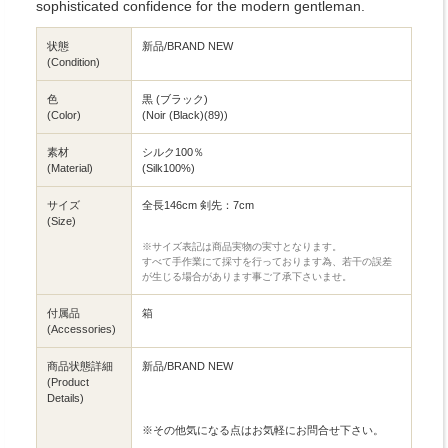
sophisticated confidence for the modern gentleman.
状態
新品/BRAND NEW
(Condition)
色
黒 (ブラック)
(Color)
(Noir (Black)(89))
素材
シルク100％
(Material)
(Silk100%)
サイズ
全長146cm 剣先：7cm
(Size)
※サイズ表記は商品実物の実寸となります。
すべて手作業にて採寸を行っております為、若干の誤差
が生じる場合があります事ご了承下さいませ。
付属品
箱
(Accessories)
商品状態詳細
新品/BRAND NEW
(Product
Details)
※その他気になる点はお気軽にお問合せ下さい。