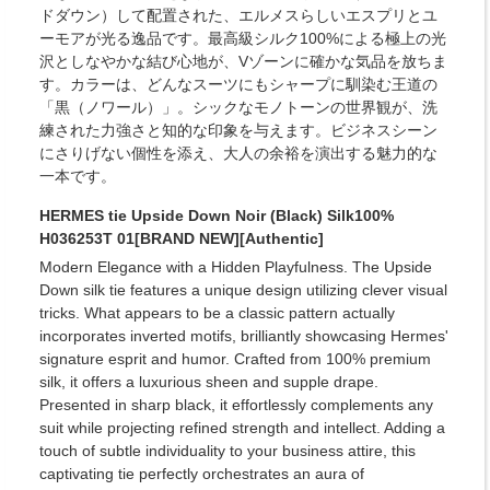
ドダウン）して配置された、エルメスらしいエスプリとユ
ーモアが光る逸品です。最高級シルク100%による極上の光
沢としなやかな結び心地が、Vゾーンに確かな気品を放ちま
す。カラーは、どんなスーツにもシャープに馴染む王道の
「黒（ノワール）」。シックなモノトーンの世界観が、洗
練された力強さと知的な印象を与えます。ビジネスシーン
にさりげない個性を添え、大人の余裕を演出する魅力的な
一本です。
HERMES tie Upside Down Noir (Black) Silk100%
H036253T 01[BRAND NEW][Authentic]
Modern Elegance with a Hidden Playfulness. The Upside
Down silk tie features a unique design utilizing clever visual
tricks. What appears to be a classic pattern actually
incorporates inverted motifs, brilliantly showcasing Hermes'
signature esprit and humor. Crafted from 100% premium
silk, it offers a luxurious sheen and supple drape.
Presented in sharp black, it effortlessly complements any
suit while projecting refined strength and intellect. Adding a
touch of subtle individuality to your business attire, this
captivating tie perfectly orchestrates an aura of