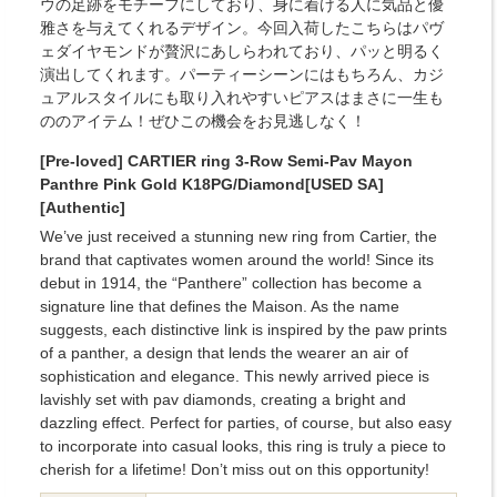
ウの足跡をモチーフにしており、身に着ける人に気品と優
雅さを与えてくれるデザイン。今回入荷したこちらはパヴ
ェダイヤモンドが贅沢にあしらわれており、パッと明るく
演出してくれます。パーティーシーンにはもちろん、カジ
ュアルスタイルにも取り入れやすいピアスはまさに一生も
ののアイテム！ぜひこの機会をお見逃しなく！
[Pre-loved] CARTIER ring 3-Row Semi-Pav Mayon
Panthre Pink Gold K18PG/Diamond[USED SA]
[Authentic]
We’ve just received a stunning new ring from Cartier, the
brand that captivates women around the world! Since its
debut in 1914, the “Panthere” collection has become a
signature line that defines the Maison. As the name
suggests, each distinctive link is inspired by the paw prints
of a panther, a design that lends the wearer an air of
sophistication and elegance. This newly arrived piece is
lavishly set with pav diamonds, creating a bright and
dazzling effect. Perfect for parties, of course, but also easy
to incorporate into casual looks, this ring is truly a piece to
cherish for a lifetime! Don’t miss out on this opportunity!