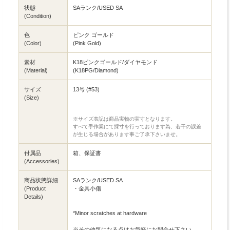
状態
SAランク/USED SA
(Condition)
色
ピンク ゴールド
(Color)
(Pink Gold)
素材
K18ピンクゴールド/ダイヤモンド
(Material)
(K18PG/Diamond)
サイズ
13号 (#53)
(Size)
※サイズ表記は商品実物の実寸となります。
すべて手作業にて採寸を行っております為、若干の誤差
が生じる場合があります事ご了承下さいませ。
付属品
箱、保証書
(Accessories)
商品状態詳細
SAランク/USED SA
(Product
・金具小傷
Details)
*Minor scratches at hardware
※その他気になる点はお気軽にお問合せ下さい。