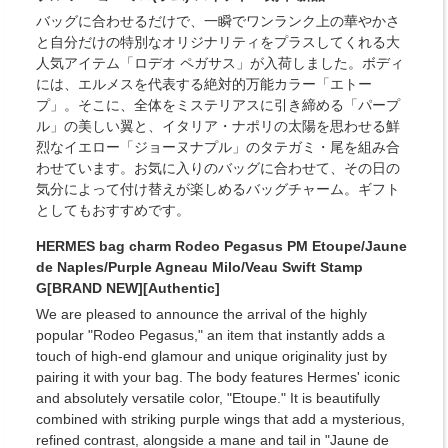
バッグに合わせるだけで、一瞬でワンランク上の華やかさ
と自分だけの特別なオリジナリティをプラスしてくれる大
人気アイテム「ロデオ ペガサス」が入荷しました。ボディ
には、エルメスを代表する絶対的万能カラー「エトー
プ」。そこに、全体をミステリアスに引き締める「パープ
ル」の美しい翼と、イタリア・ナポリの太陽を思わせる鮮
烈なイエロー「ジョーヌナプル」のタテガミ・尾を組み合
わせています。お気に入りのバッグに合わせて、その日の
気分によって付け替えが楽しめるバッグチャーム。ギフト
としてもおすすめです。
HERMES bag charm Rodeo Pegasus PM Etoupe/Jaune
de Naples/Purple Agneau Milo/Veau Swift Stamp
G[BRAND NEW][Authentic]
We are pleased to announce the arrival of the highly
popular "Rodeo Pegasus," an item that instantly adds a
touch of high-end glamour and unique originality just by
pairing it with your bag. The body features Hermes' iconic
and absolutely versatile color, "Etoupe." It is beautifully
combined with striking purple wings that add a mysterious,
refined contrast, alongside a mane and tail in "Jaune de