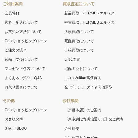
ご利用案内
買取査定について
会員特典
新品買取：HERMES エルメス
送料・配送について
中古買取：HERMES エルメス
お支払い方法について
店頭買取について
Oricoショッピングローン
宅配買取について
ご注文の流れ
出張買取について
返品・交換について
LINE査定
プレゼント包装について
宅配キットについて
よくあるご質問 Q&A
Louis Vuitton高価買取
お取り置きについて
金･プラチナ･ダイヤ高価買取
その他
会社概要
Oricoショッピングローン
【京都本店】のご案内
お客様の声
【東京恵比寿明治通り店】のご案内
STAFF BLOG
会社概要
コンセプトムービー