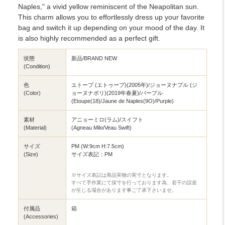
Naples," a vivid yellow reminiscent of the Neapolitan sun.
This charm allows you to effortlessly dress up your favorite
bag and switch it up depending on your mood of the day. It
is also highly recommended as a perfect gift.
状態
新品/BRAND NEW
(Condition)
色
エトープ (エトゥープ)(2005年)/ジョーヌナプル (ジ
(Color)
ョーヌナポリ)(2019年春夏)/パープル
(Etoupe(18)/Jaune de Naples(9O)/Purple)
素材
アニョーミロ(ラム)/スイフト
(Material)
(Agneau Milo/Veau Swift)
サイズ
PM (W:9cm H:7.5cm)
(Size)
サイズ表記：PM
※サイズ表記は商品実物の実寸となります。
すべて手作業にて採寸を行っております為、若干の誤差
が生じる場合があります事ご了承下さいませ。
付属品
箱
(Accessories)