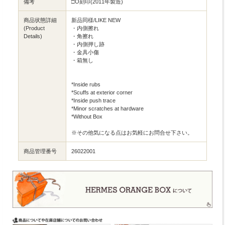
備考
□O刻印(2011年製造)
商品状態詳細
新品同様/LIKE NEW
(Product
・内側擦れ
Details)
・角擦れ
・内側押し跡
・金具小傷
・箱無し
*Inside rubs
*Scuffs at exterior corner
*Inside push trace
*Minor scratches at hardware
*Without Box
※その他気になる点はお気軽にお問合せ下さい。
商品管理番号
26022001