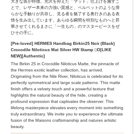
大きな斑が特徴。光沢を抑えた「マット」仕上げを施すこ
とで、レザー本来の力強い質感と、ベルベットのような滑
らかな手触りが共存し、見る者を魅了する奥行きのある表
情を生み出しています。あらゆる瞬間を特別なものへと昇
華させてくれるまさに「一生もの」のマスターピースをぜ
ひその手に。
[Pre-loved] HERMES Handbag Birkin25 Noir (Black)
Crocodile Niloticus Mat Silver HW Stamp □O[LIKE
NEW][Authentic]
The Birkin 25 in Crocodile Niloticus Matte, the pinnacle of
the Hermes exotic leather collection, has arrived.
Originating from the Nile River, Niloticus is celebrated for its
perfectly symmetrical and large scale patterns. This matte
finish offers a velvety touch and a powerful texture that
highlights the natural beauty of the hide, creating a
profound expression that captivates the observer. This
lifelong masterpiece elevates every moment into something
truly extraordinary. We invite you to experience the ultimate
fusion of the Maisons craftsmanship and natures artistic
beauty.