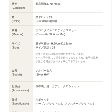
状態
新品同様/LIKE NEW
(Condition)
色
黒 (ブラック)
(Color)
(Noir (Black)(89))
素材
クロコダイルニロティカスマット
(Material)
(Crocodile Niloticus Mat)
サイズ
25 (W:25cm H:20cm D:13cm)
(Size)
サイズ表記：25
※サイズ表記は商品実物の実寸となります。
すべて手作業にて採寸を行っております為、若干の誤差
が生じる場合があります事ご了承下さいませ。
金具
シルバー金具
(Buckle)
(Silver HW)
付属品
保存袋、鍵、カデナ、クロシェット
(Accessories)
仕様
内ポケット
(Specification)
オープンポケット x 1、ファスナーポケット x 1