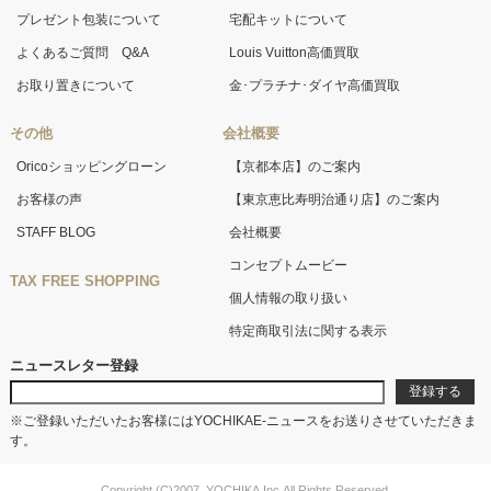
プレゼント包装について
宅配キットについて
よくあるご質問 Q&A
Louis Vuitton高価買取
お取り置きについて
金･プラチナ･ダイヤ高価買取
その他
会社概要
Oricoショッピングローン
【京都本店】のご案内
お客様の声
【東京恵比寿明治通り店】のご案内
STAFF BLOG
会社概要
コンセプトムービー
TAX FREE SHOPPING
個人情報の取り扱い
特定商取引法に関する表示
ニュースレター登録
※ご登録いただいたお客様にはYOCHIKAE-ニュースをお送りさせていただきま
す。
Copyright (C)2007. YOCHIKA,Inc.All Rights Reserved.