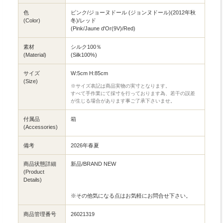
色
ピンク/ジョーヌドール (ジョンヌドール)(2012年秋
(Color)
冬)/レッド
(Pink/Jaune d'Or(9V)/Red)
素材
シルク100％
(Material)
(Silk100%)
サイズ
W:5cm H:85cm
(Size)
※サイズ表記は商品実物の実寸となります。
すべて手作業にて採寸を行っております為、若干の誤差
が生じる場合があります事ご了承下さいませ。
付属品
箱
(Accessories)
備考
2026年春夏
商品状態詳細
新品/BRAND NEW
(Product
Details)
※その他気になる点はお気軽にお問合せ下さい。
商品管理番号
26021319