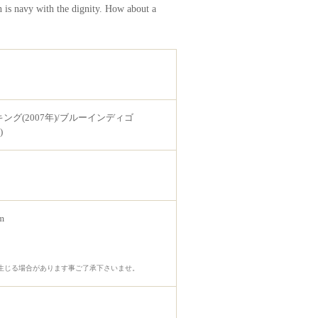
n is navy with the dignity. How about a
キング(2007年)/ブルーインディゴ
)
m
生じる場合があります事ご了承下さいませ。