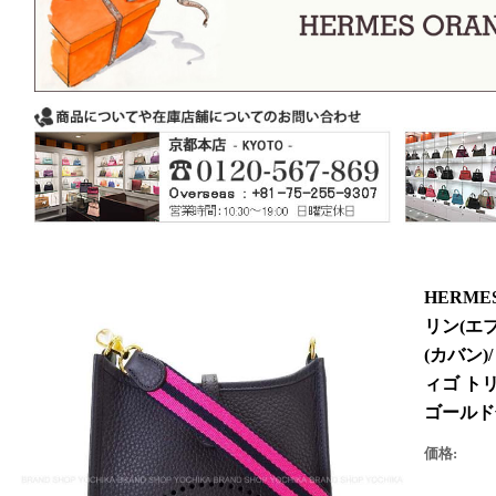
HERM
リン(エブ
(カバン
ィゴ ト
ゴールド
価格: