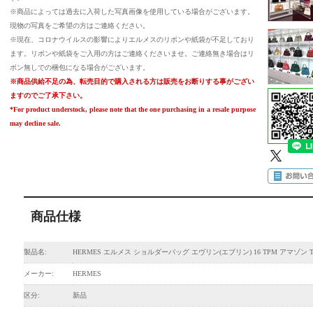
※商品によっては過去に入荷した写真画像を使用している場合がございます。
現物の写真をご希望の方はご連絡ください。
※現在、コロナウイルスの影響によりエルメスのリボンや紙袋が不足しており
ます。リボンや紙袋をご入用の方はご連絡くださいませ。ご連絡無き場合はリ
ボン無しでの梱包になる場合がございます。
※商品供給不足の為、転売目的で購入される方は販売をお断りする事がござい
ますのでご了承下さい。
*For product understock, please note that the one purchasing in a resale purpose
may decline sale.
商品仕様
製品名:
HERMES エルメス ショルダーバッグ エヴリン(エブリン) 16 TPM アマゾン T
メーカー:
HERMES
区分:
新品