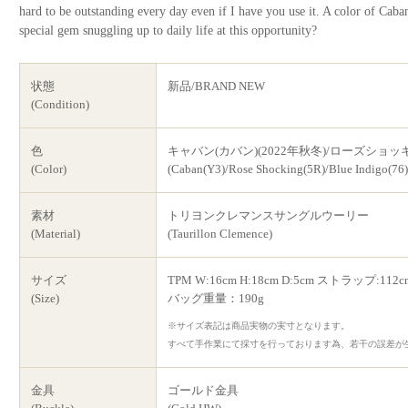
hard to be outstanding every day even if I have you use it. A color of Caba
special gem snuggling up to daily life at this opportunity?
状態
新品/BRAND NEW
(Condition)
色
キャバン(カバン)(2022年秋冬)/ローズショッ
(Color)
(Caban(Y3)/Rose Shocking(5R)/Blue Indigo(76)
素材
トリヨンクレマンスサングルウーリー
(Material)
(Taurillon Clemence)
サイズ
TPM W:16cm H:18cm D:5cm ストラップ:112c
(Size)
バッグ重量：190g
※サイズ表記は商品実物の実寸となります。
すべて手作業にて採寸を行っております為、若干の誤差が
金具
ゴールド金具