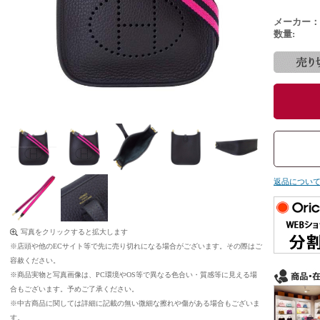
メーカー：
数量:
返品につい
写真をクリックすると拡大します
※店頭や他のECサイト等で先に売り切れになる場合がございます。その際はご
容赦ください。
※商品実物と写真画像は、PC環境やOS等で異なる色合い・質感等に見える場
合もございます。予めご了承ください。
※中古商品に関しては詳細に記載の無い微細な擦れや傷がある場合もございま
す。