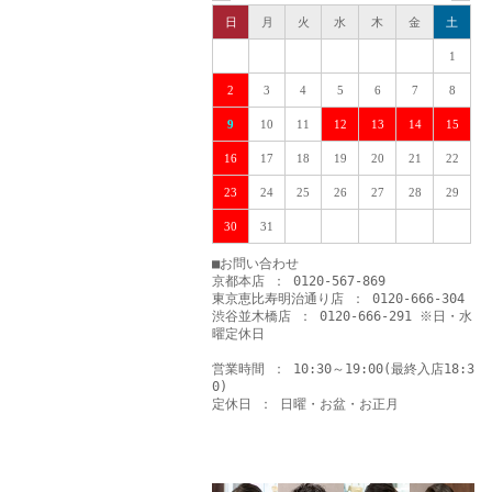
日
月
火
水
木
金
土
1
2
3
4
5
6
7
8
9
10
11
12
13
14
15
16
17
18
19
20
21
22
23
24
25
26
27
28
29
30
31
■お問い合わせ
京都本店 ： 0120-567-869
東京恵比寿明治通り店 ： 0120-666-304
渋谷並木橋店 ： 0120-666-291 ※日・水
曜定休日
営業時間 ： 10:30～19:00(最終入店18:3
0)
定休日 ： 日曜・お盆・お正月