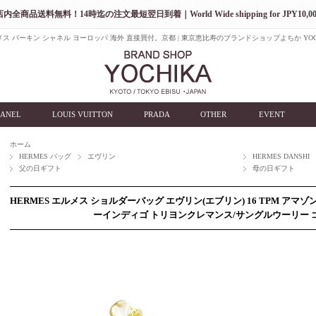
店内全商品送料無料！14時迄の注文最短翌日到着｜World Wide shipping for JPY10,00
ス バーキン シャネル ヨーロッパ 海外 直接買付。京都 | 東京恵比寿のブランドショップよちか YOC
ANEL
LOUIS VUITTON
PRADA
OTHER
EVENT
ホーム
HERMES バッグ
エヴリン
HERMES DANSHI
父の日ギフト
母の日ギフト
HERMES エルメス ショルダーバッグ エヴリン(エブリン) 16 TPM アマ
ーインディゴ トリヨンクレマンス/サングルウーリー ゴ