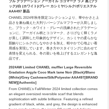
ブル グラデーション アーガイル ココマーク ラメ 黒 (ブラ
ック)/白 (ホワイト)/グレー カシミヤ/シルク/ポリエステル
AAA497 新品
CHANEL 2024年秋冬限定コレクションより、華やかさと上
品さを兼ね備えた大判リバーシブルマフラーが入荷しまし
た。ブラック・ホワイト・グレーの洗練されたグラデーシ
ョンに、アーガイル柄とココマーク、さりげなく輝くラメ
が美しく調和した印象的なデザイン。カシミヤの柔らかな
肌触りにシルクのしなやかさを加え、軽やかで心地よい着
用感を実現しています。巻き方やスタイリングに合わせて
表情を変えられる、冬の装いを格上げするエレガントな逸
品です。
2024AW Limited CHANEL muffler Large Reversible
Gradation Argyle Coco Mark lame Noir (Black)/Blanc
(White)/Grey Cashmere/Silk/Polyester AAA497[BRAND
NEW][Authentic]
From CHANEL’s Fall/Winter 2024 limited collection comes
an elegant oversized reversible scarf that blends
sophistication with subtle brilliance. Featuring a refined
gradient of black, white, and grey, the design is enhanced