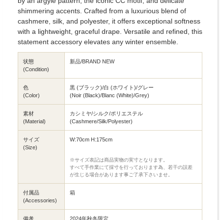
by an argyle pattern, the iconic CC motif, and delicate
shimmering accents. Crafted from a luxurious blend of
cashmere, silk, and polyester, it offers exceptional softness
with a lightweight, graceful drape. Versatile and refined, this
statement accessory elevates any winter ensemble.
状態
新品/BRAND NEW
(Condition)
色
黒 (ブラック)/白 (ホワイト)/グレー
(Color)
(Noir (Black)/Blanc (White)/Grey)
素材
カシミヤ/シルク/ポリエステル
(Material)
(Cashmere/Silk/Polyester)
サイズ
W:70cm H:175cm
(Size)
※サイズ表記は商品実物の実寸となります。
すべて手作業にて採寸を行っております為、若干の誤差
が生じる場合があります事ご了承下さいませ。
付属品
箱
(Accessories)
備考
2024年秋冬限定