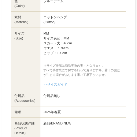
色
ブルーデニム
(Color)
素材
コットンヘンプ
(Material)
(Cotton)
サイズ
MM
(Size)
サイズ表記：MM
スカート丈：46cm
ウエスト：76cm
ヒップ：100cm
※サイズ表記は商品実物の実寸となります。
すべて手作業にて採寸を行っております為、若干の誤差
が生じる場合があります事ご了承下さいませ。
>>サイズガイド
付属品
付属品無し
(Accessories)
備考
2025年春夏
商品状態詳細
新品/BRAND NEW
(Product
Details)