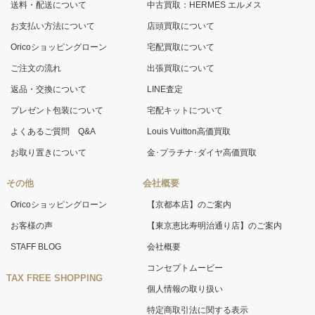
送料・配送について
中古買取：HERMES エルメス
お支払い方法について
店頭買取について
Oricoショッピングローン
宅配買取について
ご注文の流れ
出張買取について
返品・交換について
LINE査定
プレゼント包装について
宅配キットについて
よくあるご質問 Q&A
Louis Vuitton高価買取
お取り置きについて
金･プラチナ･ダイヤ高価買取
その他
会社概要
Oricoショッピングローン
【京都本店】のご案内
お客様の声
【東京恵比寿明治通り店】のご案内
STAFF BLOG
会社概要
コンセプトムービー
TAX FREE SHOPPING
個人情報の取り扱い
特定商取引法に関する表示