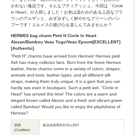
かれない逸品です。そんなプティアッシュ、今回は「Circle
in Heart」が入荷しました！お色は温かみのある上品なブラ
ウンのアルザンと、みずみずしく鮮やかなグリーンのバン
ブーです！エルメスの遊び心を楽しんでみませんか？
HERMES bag charm Petit H Circle In Heart
Alezan/Bambou Veau Togo/Veau Epsom[EXCELLENT]
[Authentic]
"Petit H" charms have arrived from Hermes! Hermes petit
Ash has many collector fans. Born from the finest Hermes
leather, these charms come in a variety of colors, shapes,
animals and tools, leather types, and all different silk
straps, making them truly unique. It is a gem that you can
hardly see even in boutiques. Such a petit ash, "Circle in
Heart" has arrived this time! The colors are a warm and
elegant brown called Alezan and a fresh and vibrant green
called Bamboo! Would you like to enjoy the playfulness of
Hermes?
状態
新品未使用/EXCELLENT
(Condition)