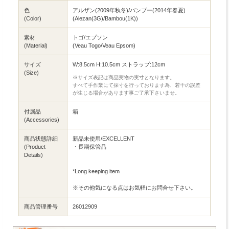
色
アルザン(2009年秋冬)/バンブー(2014年春夏)
(Color)
(Alezan(3G)/Bambou(1K))
素材
トゴ/エプソン
(Material)
(Veau Togo/Veau Epsom)
サイズ
W:8.5cm H:10.5cm ストラップ:12cm
(Size)
※サイズ表記は商品実物の実寸となります。
すべて手作業にて採寸を行っております為、若干の誤差
が生じる場合があります事ご了承下さいませ。
付属品
箱
(Accessories)
商品状態詳細
新品未使用/EXCELLENT
(Product
・長期保管品
Details)
*Long keeping item
※その他気になる点はお気軽にお問合せ下さい。
商品管理番号
26012909