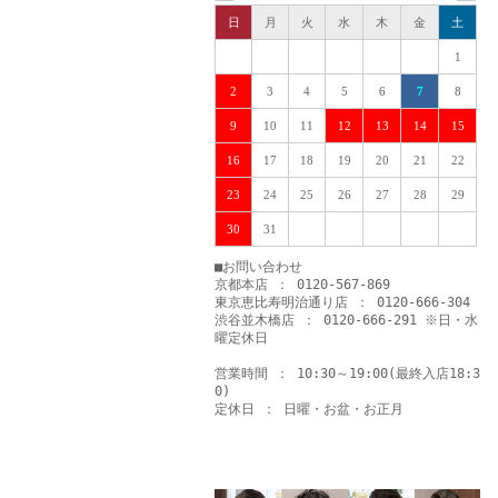
日
月
火
水
木
金
土
1
2
3
4
5
6
7
8
9
10
11
12
13
14
15
16
17
18
19
20
21
22
23
24
25
26
27
28
29
30
31
■お問い合わせ
京都本店 ： 0120-567-869
東京恵比寿明治通り店 ： 0120-666-304
渋谷並木橋店 ： 0120-666-291 ※日・水
曜定休日
営業時間 ： 10:30～19:00(最終入店18:3
0)
定休日 ： 日曜・お盆・お正月