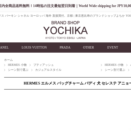
店内全商品送料無料！14時迄の注文最短翌日到着｜World Wide shipping for JPY10,00
ス バーキン シャネル ヨーロッパ 海外 直接買付。京都 | 東京恵比寿のブランドショップよちか YOC
ANEL
LOUIS VUITTON
PRADA
OTHER
EVENT
ホーム
HERMES 小物
プティアッシュ
HERMES 小物
シーン別で選ぶ
カジュアルスタイル
シーン別で選ぶ
HERMES エルメス バッグチャーム バディ 犬 セレステ アニョ