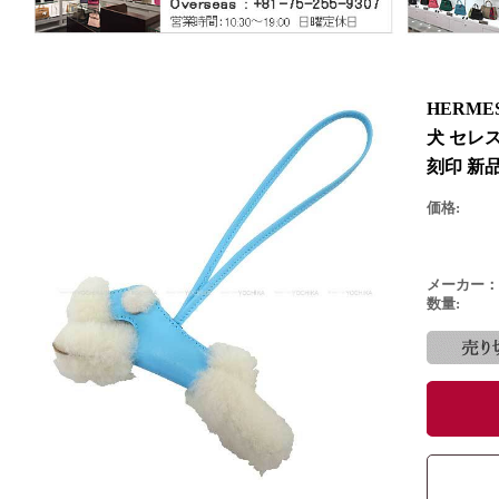
HERM
犬 セレス
刻印 新
価格:
メーカー：
数量: