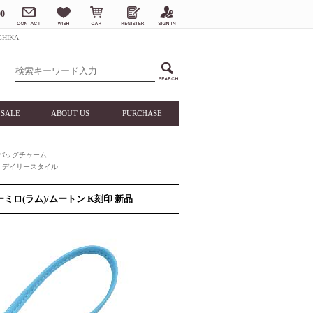
0
HIKA
SALE
ABOUT US
PURCHASE
バッグチャーム
デイリースタイル
ーミロ(ラム)/ムートン K刻印 新品