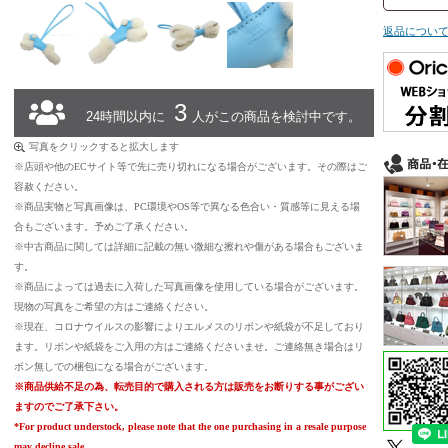
返品につい
3
24時間以内に
人がこの商品を検討中です。
写真をクリックすると拡大します
※店頭や他のECサイト等で先に売り切れになる場合がございます。その際はご
容赦ください。
※商品実物と写真画像は、PC環境やOS等で異なる色合い・質感等に見える場
合もございます。予めご了承ください。
※中古商品に関しては詳細に記載の無い微細な擦れや傷がある場合もございま
す。
※商品によっては過去に入荷した写真画像を使用している場合がございます。
現物の写真をご希望の方はご連絡ください。
※現在、コロナウイルスの影響によりエルメスのリボンや紙袋が不足しており
ます。リボンや紙袋をご入用の方はご連絡くださいませ。ご連絡無き場合はリ
ボン無しでの梱包になる場合がございます。
※商品供給不足の為、転売目的で購入される方は販売をお断りする事がござい
ますのでご了承下さい。
*For product understock, please note that the one purchasing in a resale purpose
may decline sale.