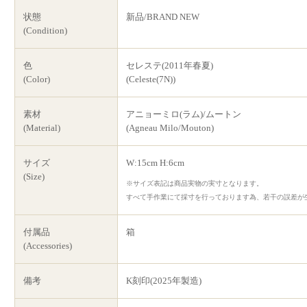
状態
新品/BRAND NEW
(Condition)
色
セレステ(2011年春夏)
(Color)
(Celeste(7N))
素材
アニョーミロ(ラム)/ムートン
(Material)
(Agneau Milo/Mouton)
サイズ
W:15cm H:6cm
(Size)
※サイズ表記は商品実物の実寸となります。
すべて手作業にて採寸を行っております為、若干の誤差が
付属品
箱
(Accessories)
備考
K刻印(2025年製造)