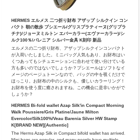
HERMES エルメス 二つ折り財布 アザップ シルクイン コン
パクト 朝の散歩 プシエール/グリスプラティーヌ(グリプラ
チナ)/ジョーヌミルトン エバーカラー(エヴァーカラー)/シ
ルク100％/バレニア シルバー金具 K刻印 新品
エルメスの二つ折り財布、アザップシルクインコンパクト
が入荷いたしました。ミニバッグ人気もあり、お財布はい
くつあってもシチュエーションに合わせて使い分けている
方も多いのではないでしょうか？プシエールはソフトなイ
メージのベージュトーンなので、バッグの中を覗くだけで
ほっこり。お財布の中のシルクも、優しいカラーリング！
お財布を使う度に癒されますね。この機会に是非いかがで
しょうか？
HERMES Bi-fold wallet Azap Silk'in Compact Morning
Walk Poussiere/Gris Platine/Jaune Milton
Evercolor/Silk100%/Veau Barenia Silver HW Stamp
K[BRAND NEW][Authentic]
The Herms Azap Silk in Compact bifold wallet has arrived.
Mini bags are popular, and many people have multiple