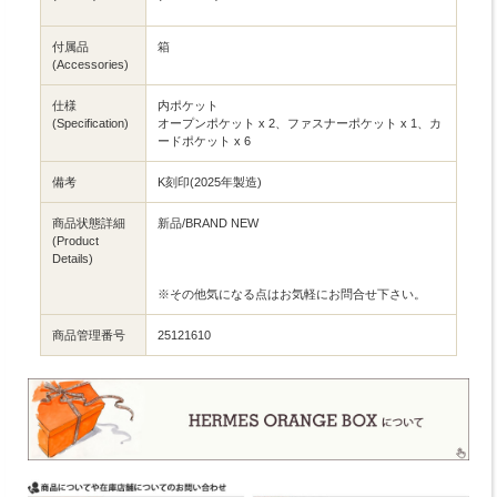
付属品
箱
(Accessories)
仕様
内ポケット
(Specification)
オープンポケット x 2、ファスナーポケット x 1、カ
ードポケット x 6
備考
K刻印(2025年製造)
商品状態詳細
新品/BRAND NEW
(Product
Details)
※その他気になる点はお気軽にお問合せ下さい。
商品管理番号
25121610