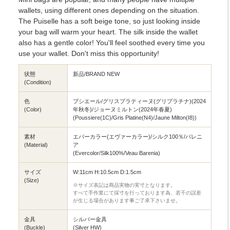
wallets, using different ones depending on the situation.
The Puiselle has a soft beige tone, so just looking inside
your bag will warm your heart. The silk inside the wallet
also has a gentle color! You'll feel soothed every time you
use your wallet. Don't miss this opportunity!
状態
新品/BRAND NEW
(Condition)
色
プシエール/グリスプラティーヌ(グリプラチナ)(2024
(Color)
年秋冬)/ジョーヌミルトン(2024年春夏)
(Poussiere(1C)/Gris Platine(N4)/Jaune Milton(I8))
素材
エバーカラー(エヴァーカラー)/シルク100％/バレニ
(Material)
ア
(Evercolor/Silk100%/Veau Barenia)
サイズ
W:11cm H:10.5cm D:1.5cm
(Size)
※サイズ表記は商品実物の実寸となります。
すべて手作業にて採寸を行っております為、若干の誤差
が生じる場合があります事ご了承下さいませ。
金具
シルバー金具
(Buckle)
(Silver HW)