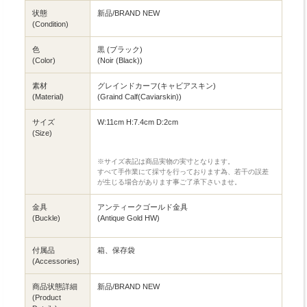
状態
新品/BRAND NEW
(Condition)
色
黒 (ブラック)
(Color)
(Noir (Black))
素材
グレインドカーフ(キャビアスキン)
(Material)
(Graind Calf(Caviarskin))
サイズ
W:11cm H:7.4cm D:2cm
(Size)
※サイズ表記は商品実物の実寸となります。
すべて手作業にて採寸を行っております為、若干の誤差
が生じる場合があります事ご了承下さいませ。
金具
アンティークゴールド金具
(Buckle)
(Antique Gold HW)
付属品
箱、保存袋
(Accessories)
商品状態詳細
新品/BRAND NEW
(Product