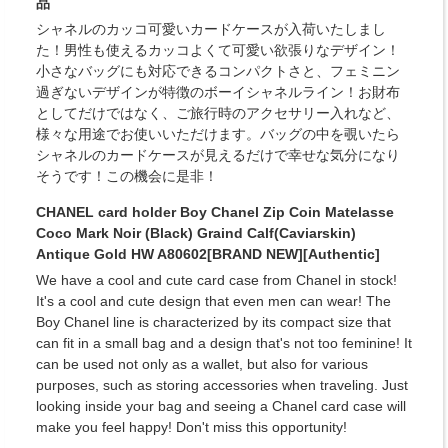
品
シャネルのカッコ可愛いカードケースが入荷いたしまし
た！男性も使えるカッコよくて可愛い欲張りなデザイン！
小さなバッグにも対応できるコンパクトさと、フェミニン
過ぎないデザインが特徴のボーイシャネルライン！お財布
としてだけではなく、ご旅行時のアクセサリー入れなど、
様々な用途でお使いいただけます。バッグの中を覗いたら
シャネルのカードケースが見えるだけで幸せな気分になり
そうです！この機会に是非！
CHANEL card holder Boy Chanel Zip Coin Matelasse
Coco Mark Noir (Black) Graind Calf(Caviarskin)
Antique Gold HW A80602[BRAND NEW][Authentic]
We have a cool and cute card case from Chanel in stock!
It's a cool and cute design that even men can wear! The
Boy Chanel line is characterized by its compact size that
can fit in a small bag and a design that's not too feminine! It
can be used not only as a wallet, but also for various
purposes, such as storing accessories when traveling. Just
looking inside your bag and seeing a Chanel card case will
make you feel happy! Don't miss this opportunity!