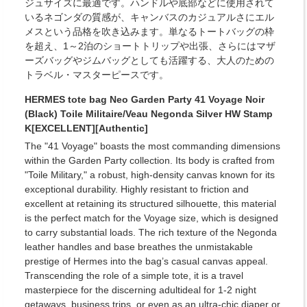
ジュサイズに最適です。ハンドルや底部などに使用されて
いるネゴンダの質感が、キャンバスのカジュアルさにエル
メスという品格を吹き込みます。単なるトートバッグの枠
を超え、1～2泊のショートトリップや出張、さらにはマザ
ーズバッグやジムバッグとしても活躍する、大人のための
トラベル・マスターピースです。
HERMES tote bag Neo Garden Party 41 Voyage Noir
(Black) Toile Militaire/Veau Negonda Silver HW Stamp
K[EXCELLENT][Authentic]
The "41 Voyage" boasts the most commanding dimensions
within the Garden Party collection. Its body is crafted from
"Toile Military," a robust, high-density canvas known for its
exceptional durability. Highly resistant to friction and
excellent at retaining its structured silhouette, this material
is the perfect match for the Voyage size, which is designed
to carry substantial loads. The rich texture of the Negonda
leather handles and base breathes the unmistakable
prestige of Hermes into the bag’s casual canvas appeal.
Transcending the role of a simple tote, it is a travel
masterpiece for the discerning adultideal for 1-2 night
getaways, business trips, or even as an ultra-chic diaper or