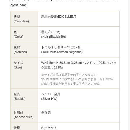
gym bag.
状態
新品未使用/EXCELLENT
(Condition)
色
黒 (ブラック)
(Color)
(Noir (Black)(89))
素材
トワルミリタリー/ネゴンダ
(Material)
(Toile Militaire/Veau Negonda)
サイズ
W:41.5cm H:30.5cm D:23cm ハンドル：20.5cm バッ
(Size)
グ重量：1110g
※サイズ表記は商品実物の実寸となります。
すべて手作業にて採寸を行っております為、若干の誤差
が生じる場合があります事ご了承下さいませ。
金具
シルバー金具
(Buckle)
(Silver HW)
付属品
保存袋
(Accessories)
仕様
内ポケット