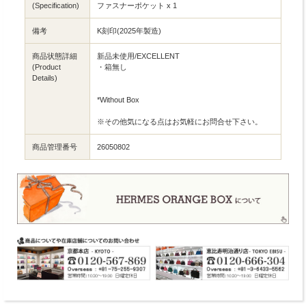
(Specification)
ファスナーポケット x 1
備考
K刻印(2025年製造)
商品状態詳細
新品未使用/EXCELLENT
(Product
・箱無し
Details)
*Without Box
※その他気になる点はお気軽にお問合せ下さい。
商品管理番号
26050802