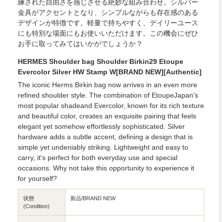
練された自由さを感じさせる絶妙な組み合わせ。シルバー
金具がアクセントとなり、シンプルながらも存在感のある
デザインが特徴です。軽量で持ちやすく、デイリーユース
にも特別な場面にもお使いいただけます。この機会にぜひ
お手に取ってみてはいかがでしょうか？
HERMES Shoulder bag Shoulder Birkin29 Etoupe
Evercolor Silver HW Stamp W[BRAND NEW][Authentic]
The iconic Herms Birkin bag now arrives in an even more
refined shoulder style. The combination of EtoupeJapan's
most popular shadeand Evercolor, known for its rich texture
and beautiful color, creates an exquisite pairing that feels
elegant yet somehow effortlessly sophisticated. Silver
hardware adds a subtle accent, defining a design that is
simple yet undeniably striking. Lightweight and easy to
carry, it's perfect for both everyday use and special
occasions. Why not take this opportunity to experience it
for yourself?
状態
新品/BRAND NEW
(Condition)