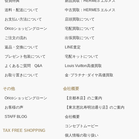
会員特典
新品買取：HERMES エルメス
送料・配送について
中古買取：HERMES エルメス
お支払い方法について
店頭買取について
Oricoショッピングローン
宅配買取について
ご注文の流れ
出張買取について
返品・交換について
LINE査定
プレゼント包装について
宅配キットについて
よくあるご質問 Q&A
Louis Vuitton高価買取
お取り置きについて
金･プラチナ･ダイヤ高価買取
その他
会社概要
Oricoショッピングローン
【京都本店】のご案内
お客様の声
【東京恵比寿明治通り店】のご案内
STAFF BLOG
会社概要
コンセプトムービー
TAX FREE SHOPPING
個人情報の取り扱い