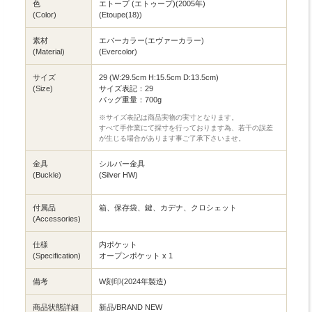
色
エトープ (エトゥープ)(2005年)
(Color)
(Etoupe(18))
素材
エバーカラー(エヴァーカラー)
(Material)
(Evercolor)
サイズ
29 (W:29.5cm H:15.5cm D:13.5cm)
(Size)
サイズ表記：29
バッグ重量：700g
※サイズ表記は商品実物の実寸となります。
すべて手作業にて採寸を行っております為、若干の誤差
が生じる場合があります事ご了承下さいませ。
金具
シルバー金具
(Buckle)
(Silver HW)
付属品
箱、保存袋、鍵、カデナ、クロシェット
(Accessories)
仕様
内ポケット
(Specification)
オープンポケット x 1
備考
W刻印(2024年製造)
商品状態詳細
新品/BRAND NEW