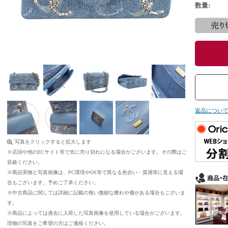
数量:
返品につい
写真をクリックすると拡大します
※店頭や他のECサイト等で先に売り切れになる場合がございます。その際はご
容赦ください。
※商品実物と写真画像は、PC環境やOS等で異なる色合い・質感等に見える場
合もございます。予めご了承ください。
※中古商品に関しては詳細に記載の無い微細な擦れや傷がある場合もございま
す。
※商品によっては過去に入荷した写真画像を使用している場合がございます。
現物の写真をご希望の方はご連絡ください。