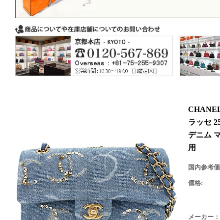
CHAN
ラッセ 
デニム マ
用
国内参考価
価格:
メーカー：