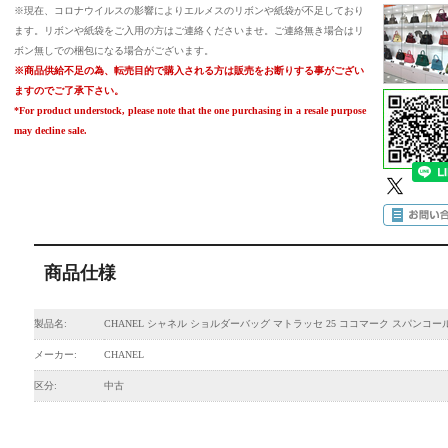
※現在、コロナウイルスの影響によりエルメスのリボンや紙袋が不足しており
ます。リボンや紙袋をご入用の方はご連絡くださいませ。ご連絡無き場合はリ
ボン無しでの梱包になる場合がございます。
※商品供給不足の為、転売目的で購入される方は販売をお断りする事がござい
ますのでご了承下さい。
*For product understock, please note that the one purchasing in a resale purpose
may decline sale.
商品仕様
製品名:
CHANEL シャネル ショルダーバッグ マトラッセ 25 ココマーク スパンコー
メーカー:
CHANEL
区分:
中古