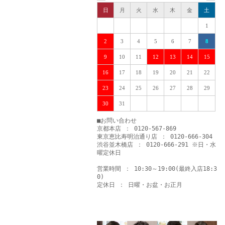
日
月
火
水
木
金
土
1
2
3
4
5
6
7
8
9
10
11
12
13
14
15
16
17
18
19
20
21
22
23
24
25
26
27
28
29
30
31
■お問い合わせ
京都本店 ： 0120-567-869
東京恵比寿明治通り店 ： 0120-666-304
渋谷並木橋店 ： 0120-666-291 ※日・水
曜定休日
営業時間 ： 10:30～19:00(最終入店18:3
0)
定休日 ： 日曜・お盆・お正月