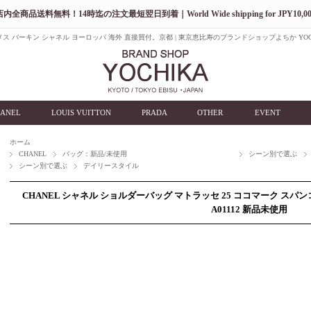
店内全商品送料無料！14時迄の注文最短翌日到着｜World Wide shipping for JPY10,00
ス バーキン シャネル ヨーロッパ 海外 直接買付。京都 | 東京恵比寿のブランドショップよちか YOC
ANEL
LOUIS VUITTON
PRADA
OTHER
EVENT
ホーム
CHANEL
バッグ：新品/未使用
シーン別で選ぶ
シーン別で選ぶ
デイリースタイル
CHANEL シャネル ショルダーバッグ マトラッセ 25 ココマーク スパ
A01112 新品未使用