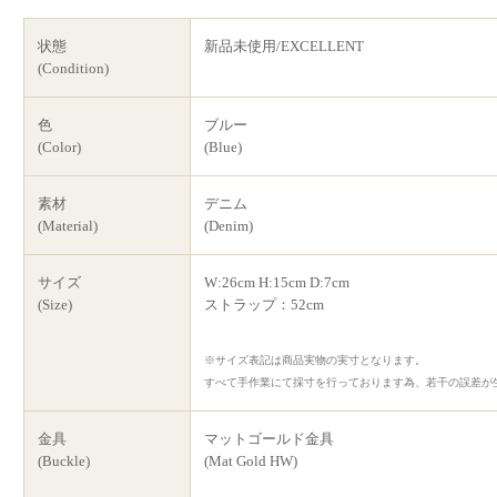
状態
新品未使用/EXCELLENT
(Condition)
色
ブルー
(Color)
(Blue)
素材
デニム
(Material)
(Denim)
サイズ
W:26cm H:15cm D:7cm
(Size)
ストラップ：52cm
※サイズ表記は商品実物の実寸となります。
すべて手作業にて採寸を行っております為、若干の誤差が
金具
マットゴールド金具
(Buckle)
(Mat Gold HW)