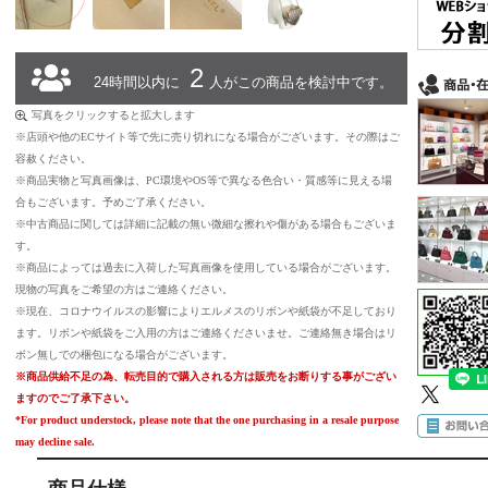
2
24時間以内に
人がこの商品を検討中です。
写真をクリックすると拡大します
※店頭や他のECサイト等で先に売り切れになる場合がございます。その際はご
容赦ください。
※商品実物と写真画像は、PC環境やOS等で異なる色合い・質感等に見える場
合もございます。予めご了承ください。
※中古商品に関しては詳細に記載の無い微細な擦れや傷がある場合もございま
す。
※商品によっては過去に入荷した写真画像を使用している場合がございます。
現物の写真をご希望の方はご連絡ください。
※現在、コロナウイルスの影響によりエルメスのリボンや紙袋が不足しており
ます。リボンや紙袋をご入用の方はご連絡くださいませ。ご連絡無き場合はリ
ボン無しでの梱包になる場合がございます。
※商品供給不足の為、転売目的で購入される方は販売をお断りする事がござい
ますのでご了承下さい。
*For product understock, please note that the one purchasing in a resale purpose
may decline sale.