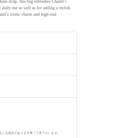
hain strap, this bag embodies Chanel’s
 daily use as well as for adding a stylish
hanel’s iconic charm and high-end
生じる場合があります事ご了承下さいませ。