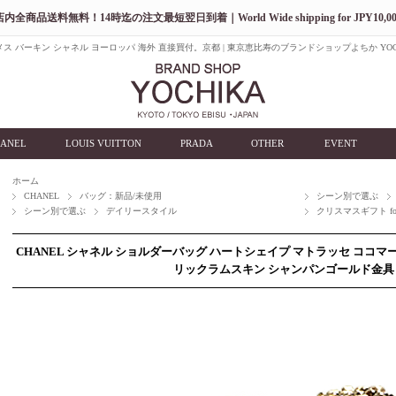
店内全商品送料無料！14時迄の注文最短翌日到着｜World Wide shipping for JPY10,00
ス バーキン シャネル ヨーロッパ 海外 直接買付。京都 | 東京恵比寿のブランドショップよちか YOC
ANEL
LOUIS VUITTON
PRADA
OTHER
EVENT
ホーム
CHANEL
バッグ：新品/未使用
シーン別で選ぶ
シーン別で選ぶ
デイリースタイル
クリスマスギフト for
CHANEL シャネル ショルダーバッグ ハートシェイプ マトラッセ ココマー
リックラムスキン シャンパンゴールド金具 AS