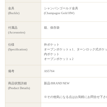
金具
シャンパンゴールド金具
(Buckle)
(Champagne Gold HW)
付属品
箱、保存袋
(Accessories)
仕様
外ポケット
(Specification)
オープンポケット x 1、ターンロック式ポケット
内ポケット
オープンポケット x 2
備考
AS5764
商品状態詳細
新品/BRAND NEW
(Product Details)
※その他気になる点はお気軽にお問合せ下さ