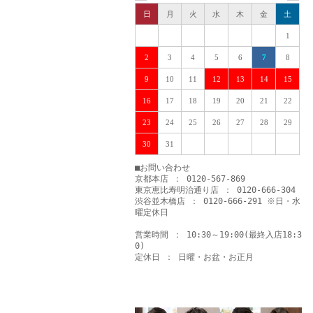
日
月
火
水
木
金
土
1
2
3
4
5
6
7
8
9
10
11
12
13
14
15
16
17
18
19
20
21
22
23
24
25
26
27
28
29
30
31
■お問い合わせ
京都本店 ： 0120-567-869
東京恵比寿明治通り店 ： 0120-666-304
渋谷並木橋店 ： 0120-666-291 ※日・水
曜定休日
営業時間 ： 10:30～19:00(最終入店18:3
0)
定休日 ： 日曜・お盆・お正月