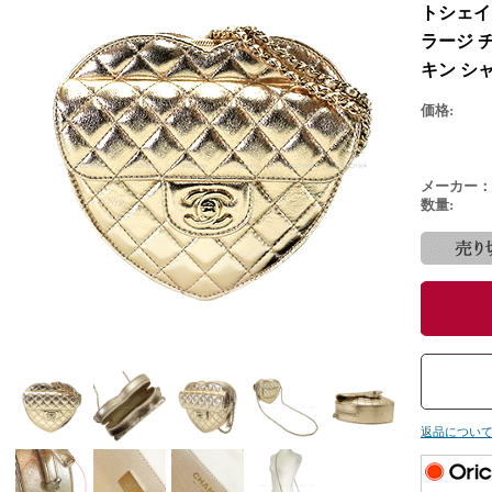
トシェイ
ラージ 
キン シャ
価格:
メーカー：
数量:
返品につい