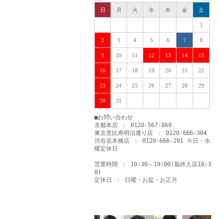
日
月
火
水
木
金
土
1
2
3
4
5
6
7
8
9
10
11
12
13
14
15
16
17
18
19
20
21
22
23
24
25
26
27
28
29
30
31
■お問い合わせ
京都本店 ： 0120-567-869
東京恵比寿明治通り店 ： 0120-666-304
渋谷並木橋店 ： 0120-666-291 ※日・水
曜定休日
営業時間 ： 10:30～19:00(最終入店18:3
0)
定休日 ： 日曜・お盆・お正月