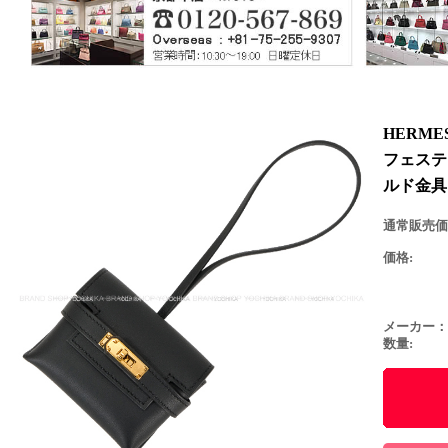
HERM
フェステ
ルド金具
通常販売価
価格:
メーカー：
数量: