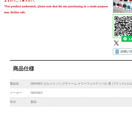
ますのでご了承下さい。
*For product understock, please note that the one purchasing in a resale purpose
may decline sale.
商品仕様
製品名:
HERMES エルメス バッグチャーム ケリーフェスティバル 黒 (ブラック)-エ
メーカー:
HERMES
区分:
新品