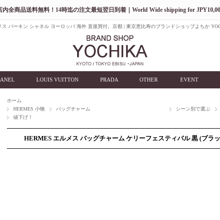
店内全商品送料無料！14時迄の注文最短翌日到着｜World Wide shipping for JPY10,00
ス バーキン シャネル ヨーロッパ 海外 直接買付。京都 | 東京恵比寿のブランドショップよちか YOC
ANEL
LOUIS VUITTON
PRADA
OTHER
EVENT
ホーム
HERMES 小物
バッグチャーム
シーン別で選ぶ
値下げ！
HERMES エルメス バッグチャーム ケリーフェスティバル 黒 (ブラッ