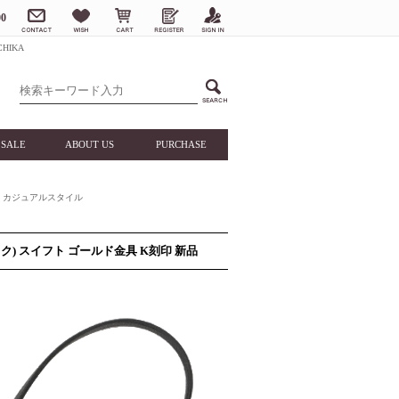
0
HIKA
SALE
ABOUT US
PURCHASE
カジュアルスタイル
ク) スイフト ゴールド金具 K刻印 新品