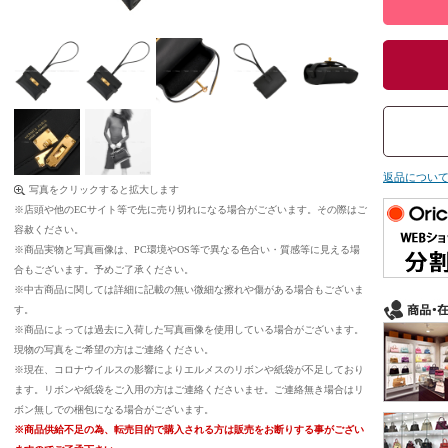
返品につい
写真をクリックすると拡大します
※店頭や他のECサイト等で先に売り切れになる場合がございます。その際はご
容赦ください。
※商品実物と写真画像は、PC環境やOS等で異なる色合い・質感等に見える場
合もございます。予めご了承ください。
※中古商品に関しては詳細に記載の無い微細な擦れや傷がある場合もございま
す。
※商品によっては過去に入荷した写真画像を使用している場合がございます。
現物の写真をご希望の方はご連絡ください。
※現在、コロナウイルスの影響によりエルメスのリボンや紙袋が不足しており
ます。リボンや紙袋をご入用の方はご連絡くださいませ。ご連絡無き場合はリ
ボン無しでの梱包になる場合がございます。
※商品供給不足の為、転売目的で購入される方は販売をお断りする事がござい