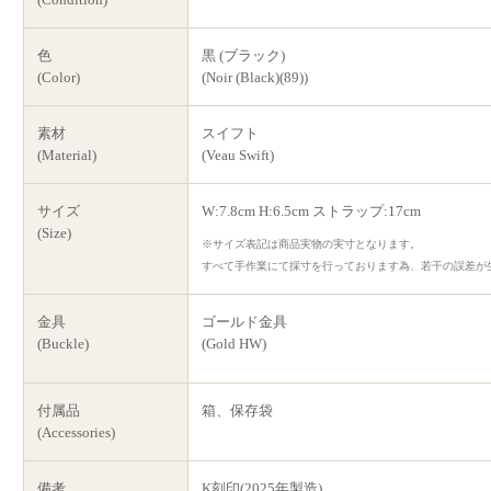
色
黒 (ブラック)
(Color)
(Noir (Black)(89))
素材
スイフト
(Material)
(Veau Swift)
サイズ
W:7.8cm H:6.5cm ストラップ:17cm
(Size)
※サイズ表記は商品実物の実寸となります。
すべて手作業にて採寸を行っております為、若干の誤差が
金具
ゴールド金具
(Buckle)
(Gold HW)
付属品
箱、保存袋
(Accessories)
備考
K刻印(2025年製造)