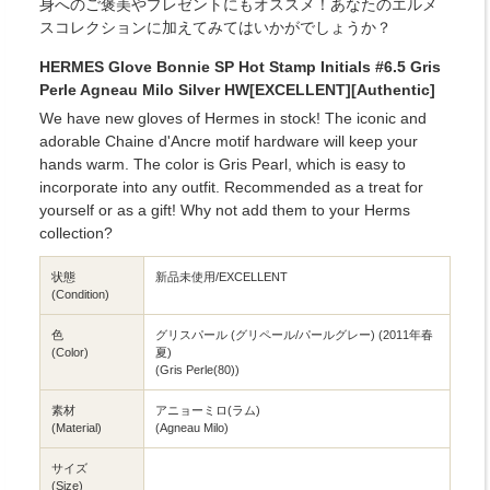
身へのご褒美やプレゼントにもオススメ！あなたのエルメ
スコレクションに加えてみてはいかがでしょうか？
HERMES Glove Bonnie SP Hot Stamp Initials #6.5 Gris
Perle Agneau Milo Silver HW[EXCELLENT][Authentic]
We have new gloves of Hermes in stock! The iconic and
adorable Chaine d'Ancre motif hardware will keep your
hands warm. The color is Gris Pearl, which is easy to
incorporate into any outfit. Recommended as a treat for
yourself or as a gift! Why not add them to your Herms
collection?
状態
新品未使用/EXCELLENT
(Condition)
色
グリスパール (グリペール/パールグレー) (2011年春
(Color)
夏)
(Gris Perle(80))
素材
アニョーミロ(ラム)
(Material)
(Agneau Milo)
サイズ
(Size)