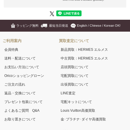
ラッピング無料
最短当日発送
English / Chinese / Korean OK!
ご利用案内
買取査定について
会員特典
新品買取：HERMES エルメス
送料・配送について
中古買取：HERMES エルメス
お支払い方法について
店頭買取について
Oricoショッピングローン
宅配買取について
ご注文の流れ
出張買取について
返品・交換について
LINE査定
プレゼント包装について
宅配キットについて
よくあるご質問 Q&A
Louis Vuitton高価買取
お取り置きについて
金･プラチナ･ダイヤ高価買取