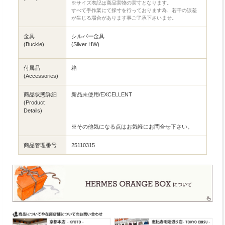
※サイズ表記は商品実物の実寸となります。
すべて手作業にて採寸を行っております為、若干の誤差
が生じる場合があります事ご了承下さいませ。
金具
シルバー金具
(Buckle)
(Silver HW)
付属品
箱
(Accessories)
商品状態詳細
新品未使用/EXCELLENT
(Product
Details)
※その他気になる点はお気軽にお問合せ下さい。
商品管理番号
25110315