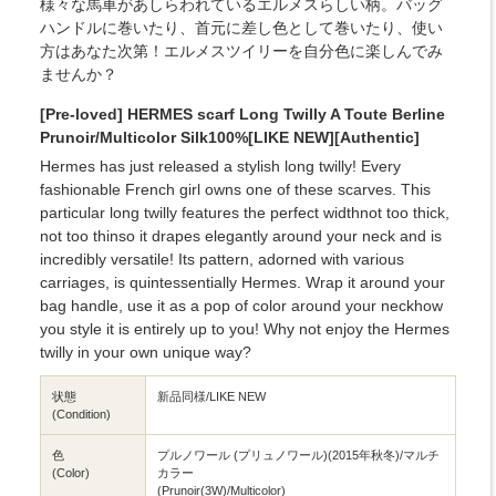
様々な馬車があしらわれているエルメスらしい柄。バッグ
ハンドルに巻いたり、首元に差し色として巻いたり、使い
方はあなた次第！エルメスツイリーを自分色に楽しんでみ
ませんか？
[Pre-loved] HERMES scarf Long Twilly A Toute Berline
Prunoir/Multicolor Silk100%[LIKE NEW][Authentic]
Hermes has just released a stylish long twilly! Every
fashionable French girl owns one of these scarves. This
particular long twilly features the perfect widthnot too thick,
not too thinso it drapes elegantly around your neck and is
incredibly versatile! Its pattern, adorned with various
carriages, is quintessentially Hermes. Wrap it around your
bag handle, use it as a pop of color around your neckhow
you style it is entirely up to you! Why not enjoy the Hermes
twilly in your own unique way?
状態
新品同様/LIKE NEW
(Condition)
色
プルノワール (プリュノワール)(2015年秋冬)/マルチ
(Color)
カラー
(Prunoir(3W)/Multicolor)