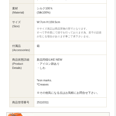
素材
シルク100％
(Material)
(Silk100%)
サイズ
W:7cm H:159.5cm
(Size)
※サイズ表記は商品実物の実寸となります。
すべて手作業にて採寸を行っております為、若干の誤差
が生じる場合があります事ご了承下さいませ。
付属品
箱
(Accessories)
商品状態詳細
新品同様/LIKE NEW
(Product
・アイロン跡あり
Details)
・しわ
*iron marks.
*Creases
※その他気になる点はお気軽にお問合せ下さい。
商品管理番号
25110311