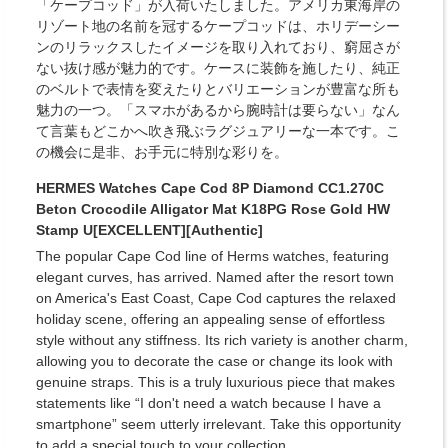
「ケープコッド」が入荷いたしました。アメリカ東海岸の
リゾート地の名前を冠するケープコッドは、ホリデーシー
ンのリラックスしたイメージを取り入れており、窮屈さが
ない抜け感が魅力的です。ケースに装飾を施したり、純正
のベルトで表情を変えたりとバリエーションが豊富な所も
魅力の一つ。「スマホがあるから腕時計は要らない」なん
て言葉もどこかへ吹き飛ぶラグジュアリーな一本です。こ
の機会に是非、お手元に特別な彩りを。
HERMES Watches Cape Cod 8P Diamond CC1.270C
Beton Crocodile Alligator Mat K18PG Rose Gold HW
Stamp U[EXCELLENT][Authentic]
The popular Cape Cod line of Herms watches, featuring
elegant curves, has arrived. Named after the resort town
on America's East Coast, Cape Cod captures the relaxed
holiday scene, offering an appealing sense of effortless
style without any stiffness. Its rich variety is another charm,
allowing you to decorate the case or change its look with
genuine straps. This is a truly luxurious piece that makes
statements like “I don't need a watch because I have a
smartphone” seem utterly irrelevant. Take this opportunity
to add a special touch to your collection.