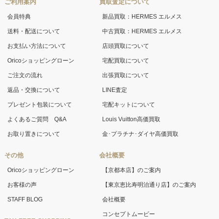
ご利用案内
買取査定について
会員特典
新品買取：HERMES エルメス
送料・配送について
中古買取：HERMES エルメス
お支払い方法について
店頭買取について
Oricoショッピングローン
宅配買取について
ご注文の流れ
出張買取について
返品・交換について
LINE査定
プレゼント包装について
宅配キットについて
よくあるご質問 Q&A
Louis Vuitton高価買取
お取り置きについて
金･プラチナ･ダイヤ高価買取
その他
会社概要
Oricoショッピングローン
【京都本店】のご案内
お客様の声
【東京恵比寿明治通り店】のご案内
STAFF BLOG
会社概要
コンセプトムービー