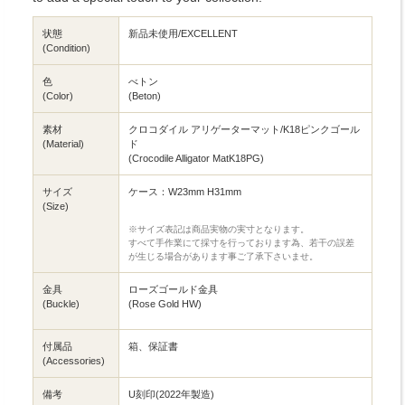
状態
新品未使用/EXCELLENT
(Condition)
色
べトン
(Color)
(Beton)
素材
クロコダイル アリゲーターマット/K18ピンクゴール
(Material)
ド
(Crocodile Alligator MatK18PG)
サイズ
ケース：W23mm H31mm
(Size)
※サイズ表記は商品実物の実寸となります。
すべて手作業にて採寸を行っております為、若干の誤差
が生じる場合があります事ご了承下さいませ。
金具
ローズゴールド金具
(Buckle)
(Rose Gold HW)
付属品
箱、保証書
(Accessories)
備考
U刻印(2022年製造)