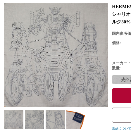
HERME
シャリオ 
ルク30
国内参考価
価格:
メーカー：
数量:
返品につい