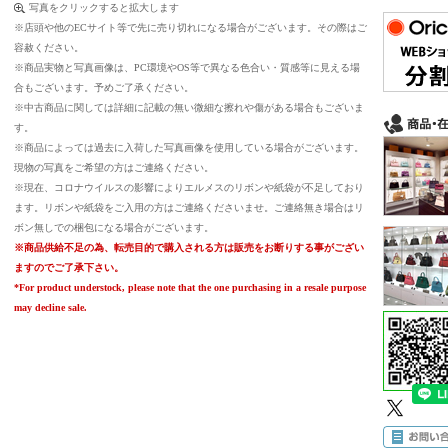
写真をクリックすると拡大します
※店頭や他のECサイト等で先に売り切れになる場合がございます。その際はご
容赦ください。
※商品実物と写真画像は、PC環境やOS等で異なる色合い・質感等に見える場
合もございます。予めご了承ください。
※中古商品に関しては詳細に記載の無い微細な擦れや傷がある場合もございま
す。
※商品によっては過去に入荷した写真画像を使用している場合がございます。
現物の写真をご希望の方はご連絡ください。
※現在、コロナウイルスの影響によりエルメスのリボンや紙袋が不足しており
ます。リボンや紙袋をご入用の方はご連絡くださいませ。ご連絡無き場合はリ
ボン無しでの梱包になる場合がございます。
※商品供給不足の為、転売目的で購入される方は販売をお断りする事がござい
ますのでご了承下さい。
*For product understock, please note that the one purchasing in a resale purpose
may decline sale.