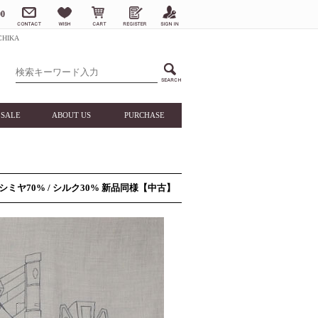
0
HIKA
SALE
ABOUT US
PURCHASE
カシミヤ70% / シルク30% 新品同様【中古】