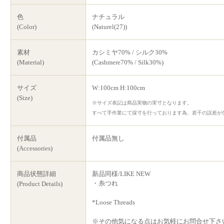
色
ナチュラル
(Color)
(Naturel(27))
素材
カシミヤ70% / シルク30%
(Material)
(Cashmere70% / Silk30%)
サイズ
W:100cm H:100cm
(Size)
※サイズ表記は商品実物の実寸となります。
すべて手作業にて採寸を行っております為、若干の誤差が
付属品
付属品無し
(Accessories)
商品状態詳細
新品同様/LIKE NEW
・糸つれ
(Product Details)
*Loose Threads
※その他気になる点はお気軽にお問合せ下さ