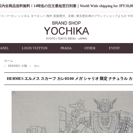
店内全商品送料無料！14時迄の注文最短翌日到着｜World Wide shipping for JPY10,00
ス バーキン シャネル ヨーロッパ 海外 直接買付。京都 | 東京恵比寿のブランドショップよちか YOC
ANEL
LOUIS VUITTON
PRADA
OTHER
EVENT
ホーム
HERMES 小物
カレ
HERMES エルメス スカーフ カレH100 メガ シャリオ 限定 ナチュラル 