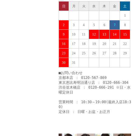
日
月
火
水
木
金
土
1
2
3
4
5
6
7
8
9
10
11
12
13
14
15
16
17
18
19
20
21
22
23
24
25
26
27
28
29
30
31
■お問い合わせ
京都本店 ： 0120-567-869
東京恵比寿明治通り店 ： 0120-666-304
渋谷並木橋店 ： 0120-666-291 ※日・水
曜定休日
営業時間 ： 10:30～19:00(最終入店18:3
0)
定休日 ： 日曜・お盆・お正月