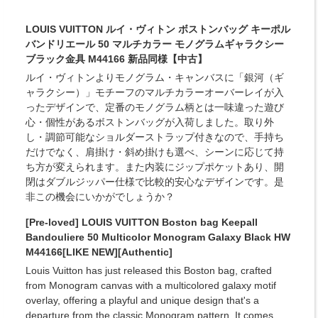
LOUIS VUITTON ルイ・ヴィトン ボストンバッグ キーポル
バンドリエール 50 マルチカラー モノグラムギャラクシー
ブラック金具 M44166 新品同様【中古】
ルイ・ヴィトンよりモノグラム・キャンバスに「銀河（ギ
ャラクシー）」モチーフのマルチカラーオーバーレイが入
ったデザインで、定番のモノグラム柄とは一味違った遊び
心・個性があるボストンバッグが入荷しました。取り外
し・調節可能なショルダーストラップ付きなので、手持ち
だけでなく、肩掛け・斜め掛けも選べ、シーンに応じて持
ち方が変えられます。また内装にジップポケットあり、開
閉はダブルジッパー仕様で比較的安心なデザインです。是
非この機会にいかがでしょうか？
[Pre-loved] LOUIS VUITTON Boston bag Keepall
Bandouliere 50 Multicolor Monogram Galaxy Black HW
M44166[LIKE NEW][Authentic]
Louis Vuitton has just released this Boston bag, crafted
from Monogram canvas with a multicolored galaxy motif
overlay, offering a playful and unique design that's a
departure from the classic Monogram pattern. It comes