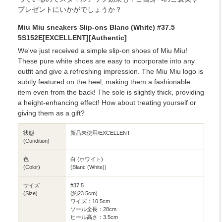
プレゼントにいかがでしょうか？
Miu Miu sneakers Slip-ons Blanc (White) #37.5
5S152E[EXCELLENT][Authentic]
We've just received a simple slip-on shoes of Miu Miu!
These pure white shoes are easy to incorporate into any
outfit and give a refreshing impression. The Miu Miu logo is
subtly featured on the heel, making them a fashionable
item even from the back! The sole is slightly thick, providing
a height-enhancing effect! How about treating yourself or
giving them as a gift?
状態
新品未使用/EXCELLENT
(Condition)
色
白 (ホワイト)
(Color)
(Blanc (White))
サイズ
#37.5
(Size)
(約23.5cm)
ワイズ：10.5cm
ソール全長：28cm
ヒール高さ：3.5cm