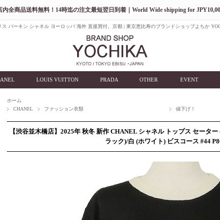
店内全商品送料無料！14時迄の注文最短翌日到着｜World Wide shipping for JPY10,00
ス バーキン シャネル ヨーロッパ 海外 直接買付。京都 | 東京恵比寿のブランドショップよちか YOC
ANEL
LOUIS VUITTON
PRADA
OTHER
EVENT
ホーム
CHANEL
ファッション衣類
値下げ！
【渋谷並木橋店】2025年 秋冬 新作 CHANEL シャネル トップス セーター
ラック)/白 (ホワイト) ビスコース #44 P8