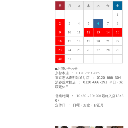
日
月
火
水
木
金
土
1
2
3
4
5
6
7
8
9
10
11
12
13
14
15
16
17
18
19
20
21
22
23
24
25
26
27
28
29
30
31
■お問い合わせ
京都本店 ： 0120-567-869
東京恵比寿明治通り店 ： 0120-666-304
渋谷並木橋店 ： 0120-666-291 ※日・水
曜定休日
営業時間 ： 10:30～19:00(最終入店18:3
0)
定休日 ： 日曜・お盆・お正月