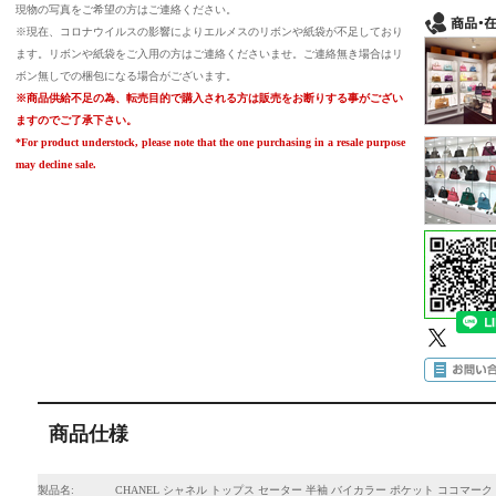
現物の写真をご希望の方はご連絡ください。
※現在、コロナウイルスの影響によりエルメスのリボンや紙袋が不足しており
ます。リボンや紙袋をご入用の方はご連絡くださいませ。ご連絡無き場合はリ
ボン無しでの梱包になる場合がございます。
※商品供給不足の為、転売目的で購入される方は販売をお断りする事がござい
ますのでご了承下さい。
*For product understock, please note that the one purchasing in a resale purpose
may decline sale.
商品仕様
製品名:
CHANEL シャネル トップス セーター 半袖 バイカラー ポケット ココマーク