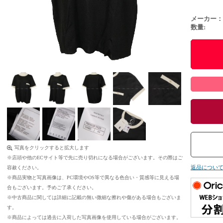
メーカー：
数量:
写真をクリックすると拡大します
※店頭や他のECサイト等で先に売り切れになる場合がございます。その際はご
返品につい
容赦ください。
※商品実物と写真画像は、PC環境やOS等で異なる色合い・質感等に見える場
合もございます。予めご了承ください。
※中古商品に関しては詳細に記載の無い微細な擦れや傷がある場合もございま
す。
※商品によっては過去に入荷した写真画像を使用している場合がございます。