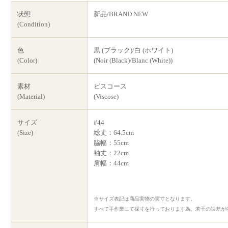
状態
新品/BRAND NEW
(Condition)
色
黒 (ブラック)/白 (ホワイト)
(Color)
(Noir (Black)/Blanc (White))
素材
ビスコース
(Material)
(Viscose)
サイズ
#44
(Size)
総丈：64.5cm
脇幅：55cm
袖丈：22cm
肩幅：44cm
※サイズ表記は商品実物の実寸となります。
すべて手作業にて採寸を行っております為、若干の誤差が