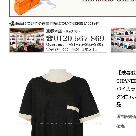
【渋谷並
CHANE
バイカラ
ク)/白 (
品
通常販売価
価格: