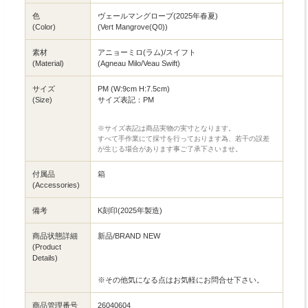
色
ヴェールマングローブ(2025年春夏)
(Color)
(Vert Mangrove(Q0))
素材
アニョーミロ(ラム)/スイフト
(Material)
(Agneau Milo/Veau Swift)
サイズ
PM (W:9cm H:7.5cm)
(Size)
サイズ表記：PM
※サイズ表記は商品実物の実寸となります。
すべて手作業にて採寸を行っております為、若干の誤差
が生じる場合があります事ご了承下さいませ。
付属品
箱
(Accessories)
備考
K刻印(2025年製造)
商品状態詳細
新品/BRAND NEW
(Product
Details)
※その他気になる点はお気軽にお問合せ下さい。
商品管理番号
26040604