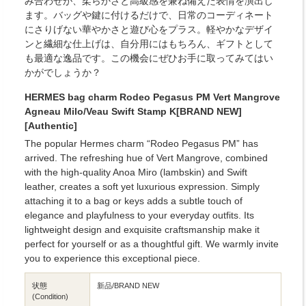
み合わせが、柔らかさと高級感を兼ね備えた表情を演出し
ます。バッグや鍵に付けるだけで、日常のコーディネート
にさりげない華やかさと遊び心をプラス。軽やかなデザイ
ンと繊細な仕上げは、自分用にはもちろん、ギフトとして
も最適な逸品です。この機会にぜひお手に取ってみてはい
かがでしょうか？
HERMES bag charm Rodeo Pegasus PM Vert Mangrove
Agneau Milo/Veau Swift Stamp K[BRAND NEW]
[Authentic]
The popular Hermes charm “Rodeo Pegasus PM” has
arrived. The refreshing hue of Vert Mangrove, combined
with the high-quality Anoa Miro (lambskin) and Swift
leather, creates a soft yet luxurious expression. Simply
attaching it to a bag or keys adds a subtle touch of
elegance and playfulness to your everyday outfits. Its
lightweight design and exquisite craftsmanship make it
perfect for yourself or as a thoughtful gift. We warmly invite
you to experience this exceptional piece.
状態
新品/BRAND NEW
(Condition)