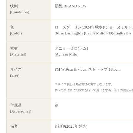
状態
新品/BRAND NEW
(Condition)
色
ローズダーリン(2024年秋冬)/ジョーヌミルトン(
(Color)
(Rose Darling(M7)/Jaune Milton(I8)/Kraft(2H))
素材
アニョーミロ(ラム)
(Material)
(Agneau Milo)
サイズ
PM W:9cm H:7.5cm ストラップ:18.5cm
(Size)
※サイズ表記は商品実物の実寸となります。
すべて手作業にて採寸を行っております為、若干の誤差が
付属品
箱
(Accessories)
備考
K刻印(2025年製造)