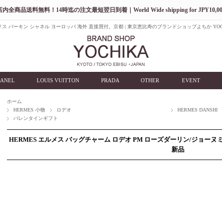
店内全商品送料無料！14時迄の注文最短翌日到着｜World Wide shipping for JPY10,00
ス バーキン シャネル ヨーロッパ 海外 直接買付。京都 | 東京恵比寿のブランドショップよちか YOC
ANEL
LOUIS VUITTON
PRADA
OTHER
EVENT
ホーム
HERMES 小物
ロデオ
HERMES DANSHI
バレンタインギフト
HERMES エルメス バッグチャーム ロデオ PM ローズダーリン/ジョーヌ
新品