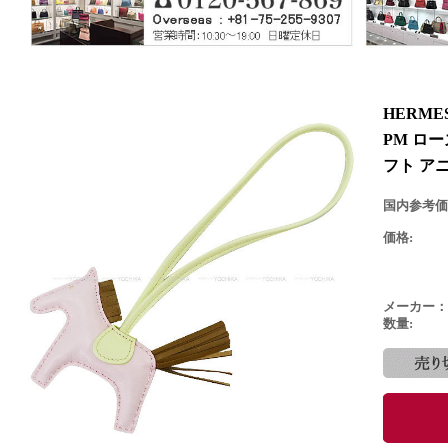
HERM
PM ロ
フト アニ
国内参考価
価格:
メーカー：
数量: