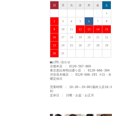
日
月
火
水
木
金
土
1
2
3
4
5
6
7
8
9
10
11
12
13
14
15
16
17
18
19
20
21
22
23
24
25
26
27
28
29
30
31
■お問い合わせ
京都本店 ： 0120-567-869
東京恵比寿明治通り店 ： 0120-666-304
渋谷並木橋店 ： 0120-666-291 ※日・水
曜定休日
営業時間 ： 10:30～19:00(最終入店18:3
0)
定休日 ： 日曜・お盆・お正月