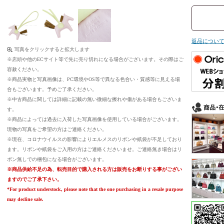
返品につい
写真をクリックすると拡大します
※店頭や他のECサイト等で先に売り切れになる場合がございます。その際はご
容赦ください。
※商品実物と写真画像は、PC環境やOS等で異なる色合い・質感等に見える場
合もございます。予めご了承ください。
※中古商品に関しては詳細に記載の無い微細な擦れや傷がある場合もございま
す。
※商品によっては過去に入荷した写真画像を使用している場合がございます。
現物の写真をご希望の方はご連絡ください。
※現在、コロナウイルスの影響によりエルメスのリボンや紙袋が不足しており
ます。リボンや紙袋をご入用の方はご連絡くださいませ。ご連絡無き場合はリ
ボン無しでの梱包になる場合がございます。
※商品供給不足の為、転売目的で購入される方は販売をお断りする事がござい
ますのでご了承下さい。
*For product understock, please note that the one purchasing in a resale purpose
may decline sale.