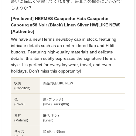
装いに幅広く活躍してくれます。是非この機会にいかがで
しょうか？
[Pre-loved] HERMES Casquette Hats Casquette
Cabourg #58 Noir (Black) Linen Silver HW[LIKE NEW]
[Authentic]
We have a new Herms newsboy cap in stock, featuring
intricate details such as an embroidered flap and H-lift
buttons. Featuring high-quality materials and delicate
details, this item subtly expresses the signature Herms
style. It's perfect for everyday wear, travel, and even
holidays. Don't miss this opportunity!
状態
新品同様/LIKE NEW
(Condition)
色
黒 (ブラック)
(Color)
(Noir (Black)(89))
素材
麻(リネン)
(Material)
(Linen)
サイズ
頭回り：55cm