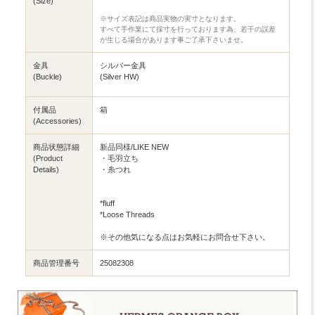
(Size)
※サイズ表記は商品実物の実寸となります。
すべて手作業にて採寸を行っております為、若干の誤差
が生じる場合があります事ご了承下さいませ。
金具
シルバー金具
(Buckle)
(Silver HW)
付属品
箱
(Accessories)
商品状態詳細
新品同様/LIKE NEW
(Product
・毛羽立ち
Details)
・糸つれ
*fluff
*Loose Threads
※その他気になる点はお気軽にお問合せ下さい。
商品管理番号
25082308