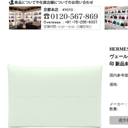
HERM
ヴェール
印 新品
国内参考価
価格:
メーカー：
数量: