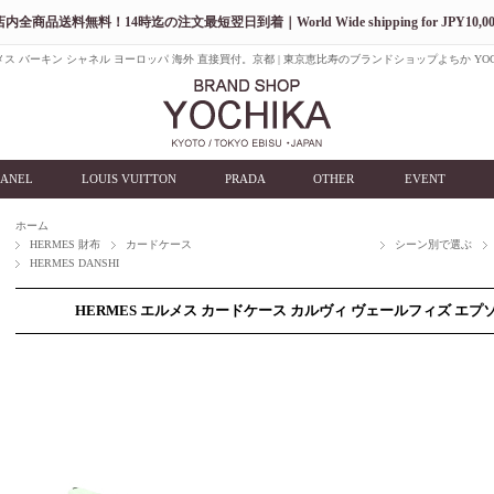
店内全商品送料無料！14時迄の注文最短翌日到着｜World Wide shipping for JPY10,00
ス バーキン シャネル ヨーロッパ 海外 直接買付。京都 | 東京恵比寿のブランドショップよちか YOC
ANEL
LOUIS VUITTON
PRADA
OTHER
EVENT
ホーム
HERMES 財布
カードケース
シーン別で選ぶ
HERMES DANSHI
HERMES エルメス カードケース カルヴィ ヴェールフィズ エプ