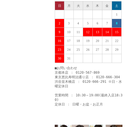
日
月
火
水
木
金
土
1
2
3
4
5
6
7
8
9
10
11
12
13
14
15
16
17
18
19
20
21
22
23
24
25
26
27
28
29
30
31
■お問い合わせ
京都本店 ： 0120-567-869
東京恵比寿明治通り店 ： 0120-666-304
渋谷並木橋店 ： 0120-666-291 ※日・水
曜定休日
営業時間 ： 10:30～19:00(最終入店18:3
0)
定休日 ： 日曜・お盆・お正月