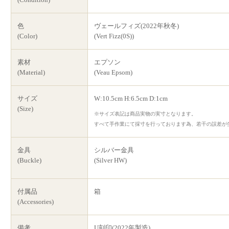
色
ヴェールフィズ(2022年秋冬)
(Color)
(Vert Fizz(0S))
素材
エプソン
(Material)
(Veau Epsom)
サイズ
W:10.5cm H:6.5cm D:1cm
(Size)
※サイズ表記は商品実物の実寸となります。
すべて手作業にて採寸を行っております為、若干の誤差が
金具
シルバー金具
(Buckle)
(Silver HW)
付属品
箱
(Accessories)
備考
U刻印(2022年製造)