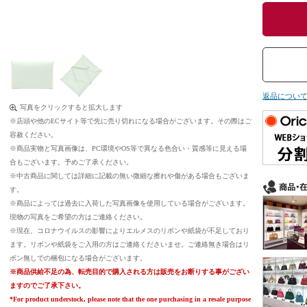
返品につい
写真をクリックすると拡大します
※店頭や他のECサイト等で先に売り切れになる場合がございます。その際はご
容赦ください。
※商品実物と写真画像は、PC環境やOS等で異なる色合い・質感等に見える場
合もございます。予めご了承ください。
※中古商品に関しては詳細に記載の無い微細な擦れや傷がある場合もございま
す。
※商品によっては過去に入荷した写真画像を使用している場合がございます。
現物の写真をご希望の方はご連絡ください。
※現在、コロナウイルスの影響によりエルメスのリボンや紙袋が不足しており
ます。リボンや紙袋をご入用の方はご連絡くださいませ。ご連絡無き場合はリ
ボン無しでの梱包になる場合がございます。
※商品供給不足の為、転売目的で購入される方は販売をお断りする事がござい
ますのでご了承下さい。
*For product understock, please note that the one purchasing in a resale purpose