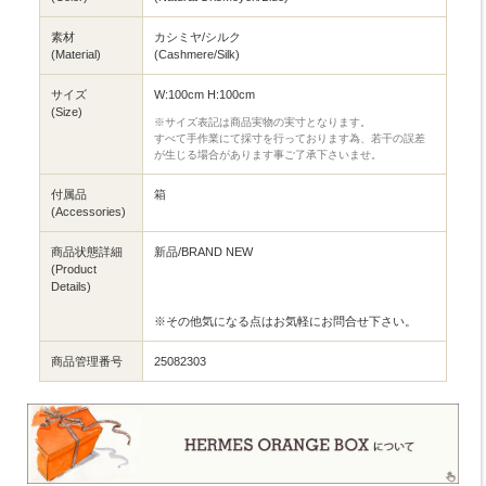
素材
カシミヤ/シルク
(Material)
(Cashmere/Silk)
サイズ
W:100cm H:100cm
(Size)
※サイズ表記は商品実物の実寸となります。
すべて手作業にて採寸を行っております為、若干の誤差
が生じる場合があります事ご了承下さいませ。
付属品
箱
(Accessories)
商品状態詳細
新品/BRAND NEW
(Product
Details)
※その他気になる点はお気軽にお問合せ下さい。
商品管理番号
25082303