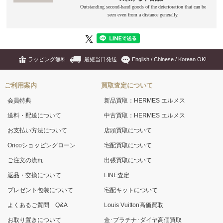
ラッピング無料
最短当日発送
English / Chinese / Korean OK!
ご利用案内
買取査定について
会員特典
新品買取：HERMES エルメス
送料・配送について
中古買取：HERMES エルメス
お支払い方法について
店頭買取について
Oricoショッピングローン
宅配買取について
ご注文の流れ
出張買取について
返品・交換について
LINE査定
プレゼント包装について
宅配キットについて
よくあるご質問 Q&A
Louis Vuitton高価買取
お取り置きについて
金･プラチナ･ダイヤ高価買取