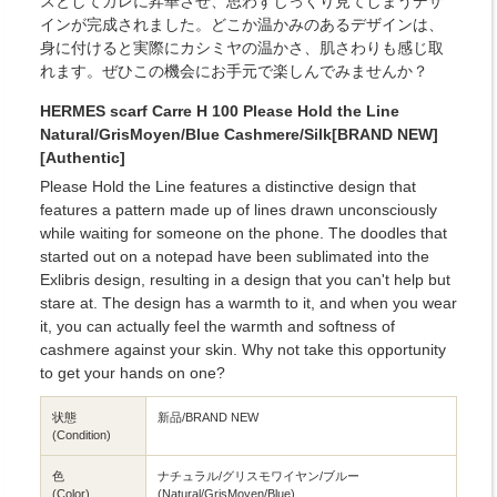
スとしてカレに昇華させ、思わずじっくり見てしまうデザ
インが完成されました。どこか温かみのあるデザインは、
身に付けると実際にカシミヤの温かさ、肌さわりも感じ取
れます。ぜひこの機会にお手元で楽しんでみませんか？
HERMES scarf Carre H 100 Please Hold the Line
Natural/GrisMoyen/Blue Cashmere/Silk[BRAND NEW]
[Authentic]
Please Hold the Line features a distinctive design that
features a pattern made up of lines drawn unconsciously
while waiting for someone on the phone. The doodles that
started out on a notepad have been sublimated into the
Exlibris design, resulting in a design that you can't help but
stare at. The design has a warmth to it, and when you wear
it, you can actually feel the warmth and softness of
cashmere against your skin. Why not take this opportunity
to get your hands on one?
状態
新品/BRAND NEW
(Condition)
色
ナチュラル/グリスモワイヤン/ブルー
(Color)
(Natural/GrisMoyen/Blue)