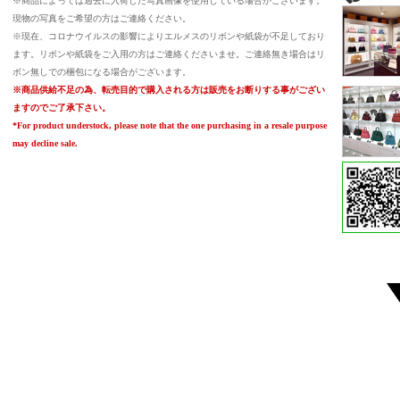
※商品によっては過去に入荷した写真画像を使用している場合がございます。
現物の写真をご希望の方はご連絡ください。
※現在、コロナウイルスの影響によりエルメスのリボンや紙袋が不足しており
ます。リボンや紙袋をご入用の方はご連絡くださいませ。ご連絡無き場合はリ
ボン無しでの梱包になる場合がございます。
※商品供給不足の為、転売目的で購入される方は販売をお断りする事がござい
ますのでご了承下さい。
*For product understock, please note that the one purchasing in a resale purpose
may decline sale.