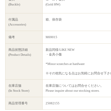
(Buckle)
(Gold HW)
付属品
箱、保存袋
(Accessories)
備考
M69015
商品状態詳細
新品同様/LIKE NEW
・金具小傷
(Product Details)
*Minor scratches at hardware
※その他気になる点はお気軽にお問合せ下さ
在庫店舗
在庫店舗についてはお問合せください。
(In Stock Store)
Please inquire about our stocking stores.
商品管理番号
25082155