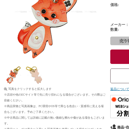
価格:
メーカー：
数量:
写真をクリックすると拡大します
返品につい
※店頭や他のECサイト等で先に売り切れになる場合がございます。その際はご
容赦ください。
※商品実物と写真画像は、PC環境やOS等で異なる色合い・質感等に見える場
合もございます。予めご了承ください。
※中古商品に関しては詳細に記載の無い微細な擦れや傷がある場合もございま
す。