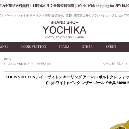
店内全商品送料無料！14時迄の注文最短翌日到着｜World Wide shipping for JPY10,00
ス バーキン シャネル ヨーロッパ 海外 直接買付。京都 | 東京恵比寿のブランドショップよちか YOC
ANEL
LOUIS VUITTON
PRADA
OTHER
EVENT
ホーム
LOUIS VUITTON
その他小物
シーン別で選ぶ
LOUIS VUITTON ルイ・ヴィトン キーリング アニマル ポルトクレ フォ
白 (ホワイト)/ピンク レザー ゴールド金具 M690