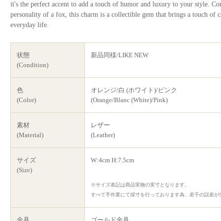
it's the perfect accent to add a touch of humor and luxury to your style. 
personality of a fox, this charm is a collectible gem that brings a touch of 
everyday life.
状態
新品同様/LIKE NEW
(Condition)
色
オレンジ/白 (ホワイト)/ピンク
(Color)
(Orange/Blanc (White)/Pink)
素材
レザー
(Material)
(Leather)
サイズ
W:4cm H:7.5cm
(Size)
※サイズ表記は商品実物の実寸となります。
すべて手作業にて採寸を行っております為、若干の誤差が
金具
ゴールド金具