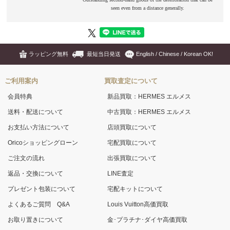
ラッピング無料
最短当日発送
English / Chinese / Korean OK!
ご利用案内
買取査定について
会員特典
新品買取：HERMES エルメス
送料・配送について
中古買取：HERMES エルメス
お支払い方法について
店頭買取について
Oricoショッピングローン
宅配買取について
ご注文の流れ
出張買取について
返品・交換について
LINE査定
プレゼント包装について
宅配キットについて
よくあるご質問 Q&A
Louis Vuitton高価買取
お取り置きについて
金･プラチナ･ダイヤ高価買取