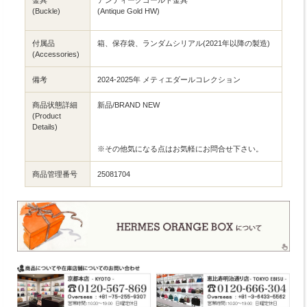
(Buckle)
(Antique Gold HW)
付属品
箱、保存袋、ランダムシリアル(2021年以降の製造)
(Accessories)
備考
2024-2025年 メティエダールコレクション
商品状態詳細
新品/BRAND NEW
(Product
Details)
※その他気になる点はお気軽にお問合せ下さい。
商品管理番号
25081704