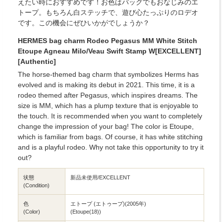
えたい時におすすめです！お色はバッグでもおなじみのエ
トープ。もちろん白ステッチで、遊び心たっぷりのロデオ
です。この機会にぜひいかがでしょうか？
HERMES bag charm Rodeo Pegasus MM White Stitch
Etoupe Agneau Milo/Veau Swift Stamp W[EXCELLENT]
[Authentic]
The horse-themed bag charm that symbolizes Herms has
evolved and is making its debut in 2021. This time, it is a
rodeo themed after Pegasus, which inspires dreams. The
size is MM, which has a plump texture that is enjoyable to
the touch. It is recommended when you want to completely
change the impression of your bag! The color is Etoupe,
which is familiar from bags. Of course, it has white stitching
and is a playful rodeo. Why not take this opportunity to try it
out?
状態
新品未使用/EXCELLENT
(Condition)
色
エトープ (エトゥープ)(2005年)
(Color)
(Etoupe(18))