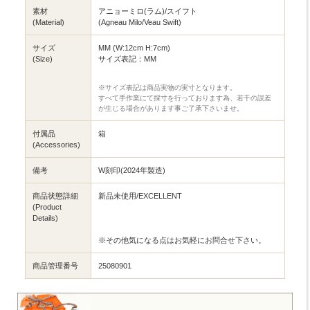
素材
アニョーミロ(ラム)/スイフト
(Material)
(Agneau Milo/Veau Swift)
サイズ
MM (W:12cm H:7cm)
(Size)
サイズ表記：MM
※サイズ表記は商品実物の実寸となります。
すべて手作業にて採寸を行っております為、若干の誤差
が生じる場合があります事ご了承下さいませ。
付属品
箱
(Accessories)
備考
W刻印(2024年製造)
商品状態詳細
新品未使用/EXCELLENT
(Product
Details)
※その他気になる点はお気軽にお問合せ下さい。
商品管理番号
25080901