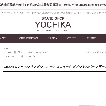
店内全商品送料無料！14時迄の注文最短翌日到着｜World Wide shipping for JPY10,00
ス バーキン シャネル ヨーロッパ 海外 直接買付。京都 | 東京恵比寿のブランドショップよちか YOC
ANEL
LOUIS VUITTON
PRADA
OTHER
EVENT
ホーム
シーン別で選ぶ
デイリースタイル
クリスマスギフト for
CHANEL
靴(シューズ)
CHANEL シャネル サンダル スポーツ ココマーク ダブル シルバー レザー 23c