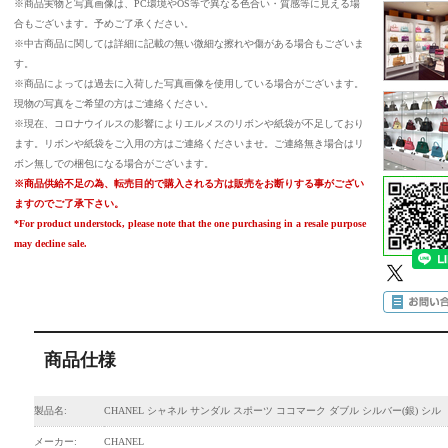
※商品実物と写真画像は、PC環境やOS等で異なる色合い・質感等に見える場
合もございます。予めご了承ください。
※中古商品に関しては詳細に記載の無い微細な擦れや傷がある場合もございま
す。
※商品によっては過去に入荷した写真画像を使用している場合がございます。
現物の写真をご希望の方はご連絡ください。
※現在、コロナウイルスの影響によりエルメスのリボンや紙袋が不足しており
ます。リボンや紙袋をご入用の方はご連絡くださいませ。ご連絡無き場合はリ
ボン無しでの梱包になる場合がございます。
※商品供給不足の為、転売目的で購入される方は販売をお断りする事がござい
ますのでご了承下さい。
*For product understock, please note that the one purchasing in a resale purpose
may decline sale.
商品仕様
製品名:
CHANEL シャネル サンダル スポーツ ココマーク ダブル シルバー(銀) シル
メーカー:
CHANEL