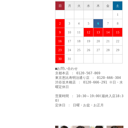
日
月
火
水
木
金
土
1
2
3
4
5
6
7
8
9
10
11
12
13
14
15
16
17
18
19
20
21
22
23
24
25
26
27
28
29
30
31
■お問い合わせ
京都本店 ： 0120-567-869
東京恵比寿明治通り店 ： 0120-666-304
渋谷並木橋店 ： 0120-666-291 ※日・水
曜定休日
営業時間 ： 10:30～19:00(最終入店18:3
0)
定休日 ： 日曜・お盆・お正月