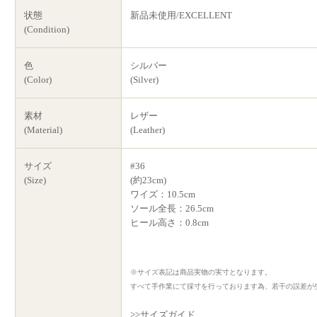
状態
新品未使用/EXCELLENT
(Condition)
色
シルバー
(Color)
(Silver)
素材
レザー
(Material)
(Leather)
サイズ
#36
(Size)
(約23cm)
ワイズ：10.5cm
ソール全長：26.5cm
ヒール高さ：0.8cm
※サイズ表記は商品実物の実寸となります。
すべて手作業にて採寸を行っております為、若干の誤差が
>>サイズガイド