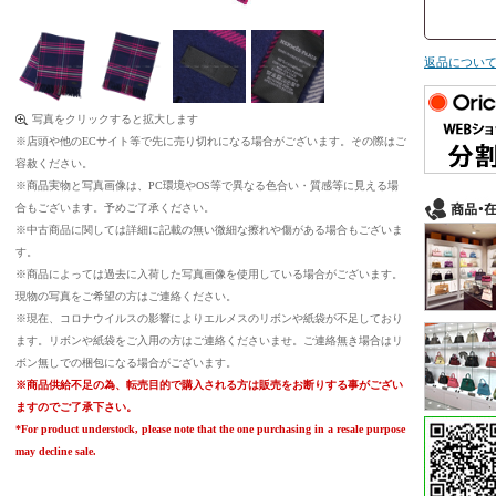
返品につい
写真をクリックすると拡大します
※店頭や他のECサイト等で先に売り切れになる場合がございます。その際はご
容赦ください。
※商品実物と写真画像は、PC環境やOS等で異なる色合い・質感等に見える場
合もございます。予めご了承ください。
※中古商品に関しては詳細に記載の無い微細な擦れや傷がある場合もございま
す。
※商品によっては過去に入荷した写真画像を使用している場合がございます。
現物の写真をご希望の方はご連絡ください。
※現在、コロナウイルスの影響によりエルメスのリボンや紙袋が不足しており
ます。リボンや紙袋をご入用の方はご連絡くださいませ。ご連絡無き場合はリ
ボン無しでの梱包になる場合がございます。
※商品供給不足の為、転売目的で購入される方は販売をお断りする事がござい
ますのでご了承下さい。
*For product understock, please note that the one purchasing in a resale purpose
may decline sale.