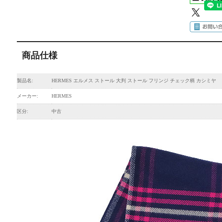
商品仕様
製品名:
HERMES エルメス ストール 大判 ストール フリンジ チェック柄 カシミヤ
メーカー:
HERMES
区分:
中古