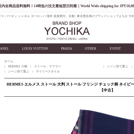
店内全商品送料無料！14時迄の注文最短翌日到着｜World Wide shipping for JPY10,00
ス バーキン シャネル ヨーロッパ 海外 直接買付。京都 | 東京恵比寿のブランドショップよちか YOC
ANEL
LOUIS VUITTON
PRADA
OTHER
EVENT
ホーム
HERMES 小物
ストール・マフラー
シーン別で選ぶ
シーン別で選ぶ
デイリースタイル
HERMES エルメス ストール 大判 ストール フリンジ チェック柄 ネイビー
【中古】