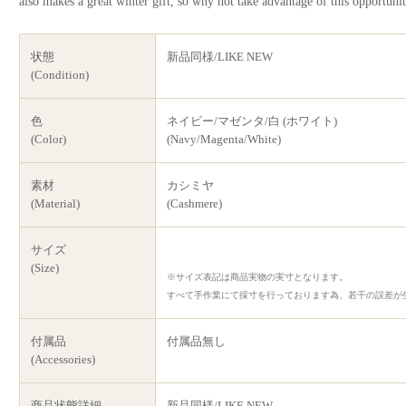
also makes a great winter gift, so why not take advantage of this opportuni
状態
新品同様/LIKE NEW
(Condition)
色
ネイビー/マゼンタ/白 (ホワイト)
(Color)
(Navy/Magenta/White)
素材
カシミヤ
(Material)
(Cashmere)
サイズ
(Size)
※サイズ表記は商品実物の実寸となります。
すべて手作業にて採寸を行っております為、若干の誤差が
付属品
付属品無し
(Accessories)
商品状態詳細
新品同様/LIKE NEW