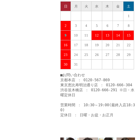
日
月
火
水
木
金
土
1
2
3
4
5
6
7
8
9
10
11
12
13
14
15
16
17
18
19
20
21
22
23
24
25
26
27
28
29
30
31
■お問い合わせ
京都本店 ： 0120-567-869
東京恵比寿明治通り店 ： 0120-666-304
渋谷並木橋店 ： 0120-666-291 ※日・水
曜定休日
営業時間 ： 10:30～19:00(最終入店18:3
0)
定休日 ： 日曜・お盆・お正月