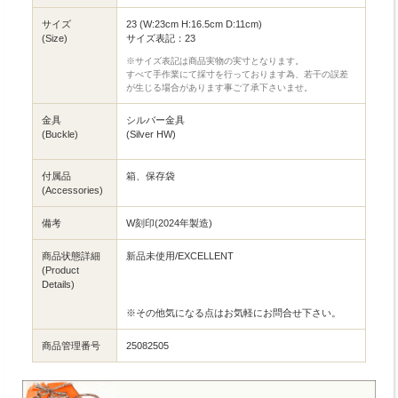
サイズ
23 (W:23cm H:16.5cm D:11cm)
(Size)
サイズ表記：23
※サイズ表記は商品実物の実寸となります。
すべて手作業にて採寸を行っております為、若干の誤差
が生じる場合があります事ご了承下さいませ。
金具
シルバー金具
(Buckle)
(Silver HW)
付属品
箱、保存袋
(Accessories)
備考
W刻印(2024年製造)
商品状態詳細
新品未使用/EXCELLENT
(Product
Details)
※その他気になる点はお気軽にお問合せ下さい。
商品管理番号
25082505