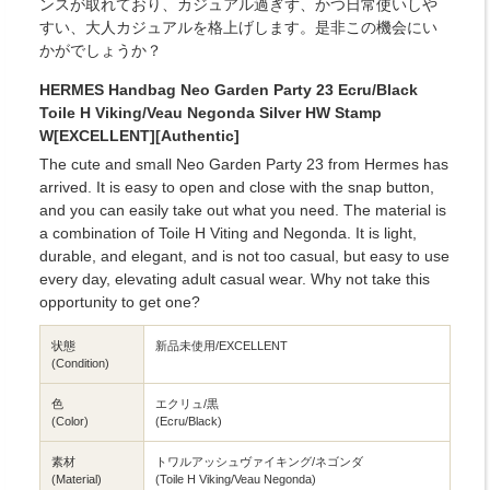
ンスが取れており、カジュアル過ぎず、かつ日常使いしや
すい、大人カジュアルを格上げします。是非この機会にい
かがでしょうか？
HERMES Handbag Neo Garden Party 23 Ecru/Black
Toile H Viking/Veau Negonda Silver HW Stamp
W[EXCELLENT][Authentic]
The cute and small Neo Garden Party 23 from Hermes has
arrived. It is easy to open and close with the snap button,
and you can easily take out what you need. The material is
a combination of Toile H Viting and Negonda. It is light,
durable, and elegant, and is not too casual, but easy to use
every day, elevating adult casual wear. Why not take this
opportunity to get one?
状態
新品未使用/EXCELLENT
(Condition)
色
エクリュ/黒
(Color)
(Ecru/Black)
素材
トワルアッシュヴァイキング/ネゴンダ
(Material)
(Toile H Viking/Veau Negonda)