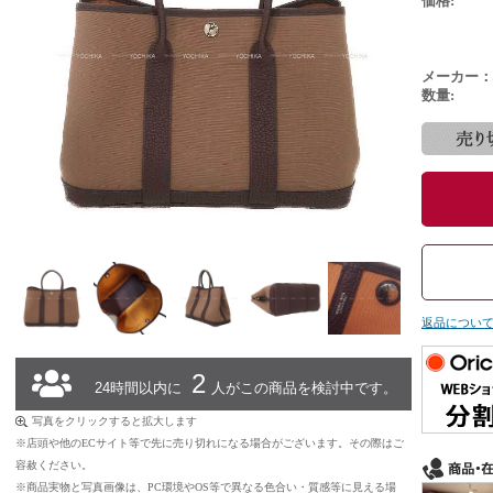
価格:
メーカー：
数量:
返品につい
2
24時間以内に
人がこの商品を検討中です。
写真をクリックすると拡大します
※店頭や他のECサイト等で先に売り切れになる場合がございます。その際はご
容赦ください。
※商品実物と写真画像は、PC環境やOS等で異なる色合い・質感等に見える場