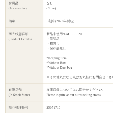
付属品
なし
(Accessories)
(None)
備考
B刻印(2023年製造)
商品状態詳細
新品未使用/EXCELLENT
・保管品
(Product Details)
・箱無し
・保存袋無し
*Keeping item
*Without Box
*Without Dust bag
※その他気になる点はお気軽にお問合せ下さ
在庫店舗
在庫店舗についてはお問合せください。
(In Stock Store)
Please inquire about our stocking stores.
商品管理番号
25071710