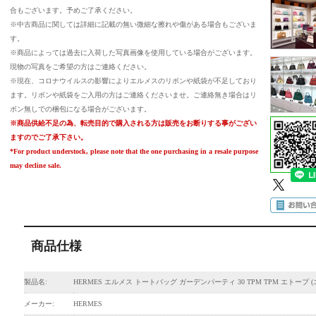
合もございます。予めご了承ください。
※中古商品に関しては詳細に記載の無い微細な擦れや傷がある場合もございま
す。
※商品によっては過去に入荷した写真画像を使用している場合がございます。
現物の写真をご希望の方はご連絡ください。
※現在、コロナウイルスの影響によりエルメスのリボンや紙袋が不足しており
ます。リボンや紙袋をご入用の方はご連絡くださいませ。ご連絡無き場合はリ
ボン無しでの梱包になる場合がございます。
※商品供給不足の為、転売目的で購入される方は販売をお断りする事がござい
ますのでご了承下さい。
*For product understock, please note that the one purchasing in a resale purpose
may decline sale.
商品仕様
製品名:
HERMES エルメス トートバッグ ガーデンパーティ 30 TPM TPM エトープ (
メーカー:
HERMES