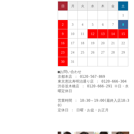
日
月
火
水
木
金
土
1
2
3
4
5
6
7
8
9
10
11
12
13
14
15
16
17
18
19
20
21
22
23
24
25
26
27
28
29
30
31
■お問い合わせ
京都本店 ： 0120-567-869
東京恵比寿明治通り店 ： 0120-666-304
渋谷並木橋店 ： 0120-666-291 ※日・水
曜定休日
営業時間 ： 10:30～19:00(最終入店18:3
0)
定休日 ： 日曜・お盆・お正月