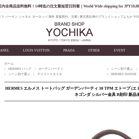
店内全商品送料無料！14時迄の注文最短翌日到着｜World Wide shipping for JPY10,00
ス バーキン シャネル ヨーロッパ 海外 直接買付。京都 | 東京恵比寿のブランドショップよちか YOC
ANEL
LOUIS VUITTON
PRADA
OTHER
EVENT
ホーム
HERMES バッグ
ガーデンパーティ
シーン別で選ぶ
シーン別で選ぶ
デイリースタイル
HERMES DANSHI
HERMES エルメス トートバッグ ガーデンパーティ 30 TPM エトープ 
ネゴンダ シルバー金具 B刻印 新品