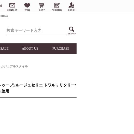
0
HIKA
SALE
ABOUT US
PURCHASE
カジュアルスタイル
(エトゥープ)/ルージュセリエ トワルミリタリー/
未使用