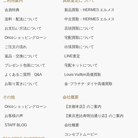
ご利用案内
買取査定について
会員特典
新品買取：HERMES エルメス
送料・配送について
中古買取：HERMES エルメス
お支払い方法について
店頭買取について
Oricoショッピングローン
宅配買取について
ご注文の流れ
出張買取について
返品・交換について
LINE査定
プレゼント包装について
宅配キットについて
よくあるご質問 Q&A
Louis Vuitton高価買取
お取り置きについて
金･プラチナ･ダイヤ高価買取
その他
会社概要
Oricoショッピングローン
【京都本店】のご案内
お客様の声
【東京恵比寿明治通り店】のご案内
STAFF BLOG
会社概要
コンセプトムービー