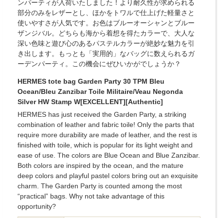
ンパーティが入荷いたしました！より耐久性が求められる
部分のみをレザーとし、ほかをトワルで仕上げた軽量さと
使いやすさが人気です。お色はブルーオーシャンとブルー
ザンジバル。どちらも海から着想を得たカラーで、大人な
深い色味と遊び心のあるパステルカラーが絶妙な魅力を引
き出します。もっとも「実用的」なバッグに数えられるガ
ーデンパーティ。この機会にぜひいかがでしょうか？
HERMES tote bag Garden Party 30 TPM Bleu
Ocean/Bleu Zanzibar Toile Militaire/Veau Negonda
Silver HW Stamp W[EXCELLENT][Authentic]
HERMES has just received the Garden Party, a striking
combination of leather and fabric toile! Only the parts that
require more durability are made of leather, and the rest is
finished with toile, which is popular for its light weight and
ease of use. The colors are Blue Ocean and Blue Zanzibar.
Both colors are inspired by the ocean, and the mature
deep colors and playful pastel colors bring out an exquisite
charm. The Garden Party is counted among the most
“practical” bags. Why not take advantage of this
opportunity?