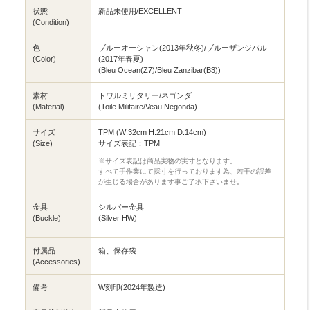
状態
新品未使用/EXCELLENT
(Condition)
色
ブルーオーシャン(2013年秋冬)/ブルーザンジバル
(Color)
(2017年春夏)
(Bleu Ocean(Z7)/Bleu Zanzibar(B3))
素材
トワルミリタリー/ネゴンダ
(Material)
(Toile Militaire/Veau Negonda)
サイズ
TPM (W:32cm H:21cm D:14cm)
(Size)
サイズ表記：TPM
※サイズ表記は商品実物の実寸となります。
すべて手作業にて採寸を行っております為、若干の誤差
が生じる場合があります事ご了承下さいませ。
金具
シルバー金具
(Buckle)
(Silver HW)
付属品
箱、保存袋
(Accessories)
備考
W刻印(2024年製造)