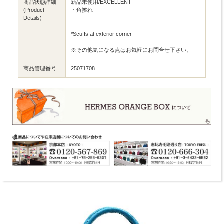
商品状態詳細
新品未使用/EXCELLENT
(Product
・角擦れ
Details)
*Scuffs at exterior corner
※その他気になる点はお気軽にお問合せ下さい。
商品管理番号
25071708