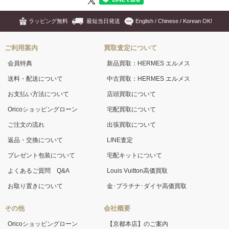
ラッピング無料
最短当日発送
English / Chinese / Korean OK!
ご利用案内
買取査定について
会員特典
新品買取：HERMES エルメス
送料・配送について
中古買取：HERMES エルメス
お支払い方法について
店頭買取について
Oricoショッピングローン
宅配買取について
ご注文の流れ
出張買取について
返品・交換について
LINE査定
プレゼント包装について
宅配キットについて
よくあるご質問 Q&A
Louis Vuitton高価買取
お取り置きについて
金･プラチナ･ダイヤ高価買取
その他
会社概要
Oricoショッピングローン
【京都本店】のご案内