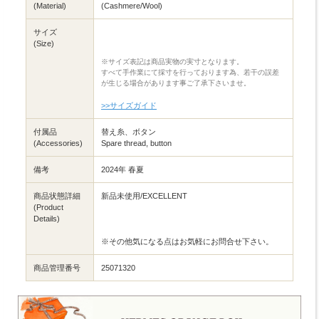
(Material)
(Cashmere/Wool)
サイズ
(Size)
※サイズ表記は商品実物の実寸となります。
すべて手作業にて採寸を行っております為、若干の誤差
が生じる場合があります事ご了承下さいませ。
>>サイズガイド
付属品
替え糸、ボタン
(Accessories)
Spare thread, button
備考
2024年 春夏
商品状態詳細
新品未使用/EXCELLENT
(Product
Details)
※その他気になる点はお気軽にお問合せ下さい。
商品管理番号
25071320