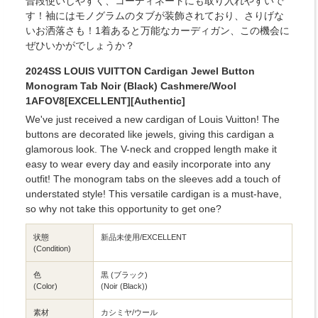
普段使いしやすく、コーディネートにも取り入れやすいで
す！袖にはモノグラムのタブが装飾されており、さりげな
いお洒落さも！1着あると万能なカーディガン、この機会に
ぜひいかがでしょうか？
2024SS LOUIS VUITTON Cardigan Jewel Button
Monogram Tab Noir (Black) Cashmere/Wool
1AFOV8[EXCELLENT][Authentic]
We've just received a new cardigan of Louis Vuitton! The
buttons are decorated like jewels, giving this cardigan a
glamorous look. The V-neck and cropped length make it
easy to wear every day and easily incorporate into any
outfit! The monogram tabs on the sleeves add a touch of
understated style! This versatile cardigan is a must-have,
so why not take this opportunity to get one?
状態
新品未使用/EXCELLENT
(Condition)
色
黒 (ブラック)
(Color)
(Noir (Black))
素材
カシミヤ/ウール