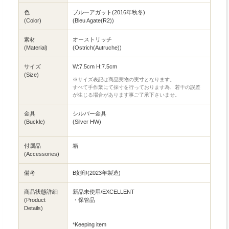
色
ブルーアガット(2016年秋冬)
(Color)
(Bleu Agate(R2))
素材
オーストリッチ
(Material)
(Ostrich(Autruche))
サイズ
W:7.5cm H:7.5cm
(Size)
※サイズ表記は商品実物の実寸となります。
すべて手作業にて採寸を行っております為、若干の誤差
が生じる場合があります事ご了承下さいませ。
金具
シルバー金具
(Buckle)
(Silver HW)
付属品
箱
(Accessories)
備考
B刻印(2023年製造)
商品状態詳細
新品未使用/EXCELLENT
(Product
・保管品
Details)
*Keeping item