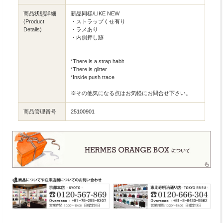
商品状態詳細
新品同様/LIKE NEW
(Product
・ストラップくせ有り
Details)
・ラメあり
・内側押し跡
*There is a strap habit
*There is glitter
*Inside push trace
※その他気になる点はお気軽にお問合せ下さい。
商品管理番号
25100901