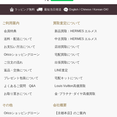
ラッピング無料
最短当日発送
English / Chinese / Korean OK!
ご利用案内
買取査定について
会員特典
新品買取：HERMES エルメス
送料・配送について
中古買取：HERMES エルメス
お支払い方法について
店頭買取について
Oricoショッピングローン
宅配買取について
ご注文の流れ
出張買取について
返品・交換について
LINE査定
プレゼント包装について
宅配キットについて
よくあるご質問 Q&A
Louis Vuitton高価買取
お取り置きについて
金･プラチナ･ダイヤ高価買取
その他
会社概要
Oricoショッピングローン
【京都本店】のご案内