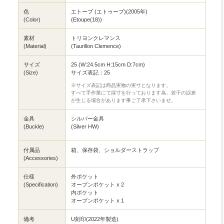
色
エトープ (エトゥープ)(2005年)
(Color)
(Etoupe(18))
素材
トリヨンクレマンス
(Material)
(Taurillon Clemence)
サイズ
25 (W:24.5cm H:15cm D:7cm)
(Size)
サイズ表記：25
※サイズ表記は商品実物の実寸となります。
すべて手作業にて採寸を行っております為、若干の誤差
が生じる場合があります事ご了承下さいませ。
金具
シルバー金具
(Buckle)
(Silver HW)
付属品
箱、保存袋、ショルダーストラップ
(Accessories)
仕様
外ポケット
(Specification)
オープンポケット x 2
内ポケット
オープンポケット x 1
備考
U刻印(2022年製造)