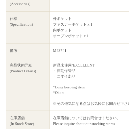
(Accessories)
仕様
外ポケット
(Specification)
ファスナーポケット x 1
内ポケット
オープンポケット x 1
備考
M43741
商品状態詳細
新品未使用/EXCELLENT
・長期保管品
(Product Details)
・ニオイあり
*Long keeping item
*Odors
※その他気になる点はお気軽にお問合せ下さ
在庫店舗
在庫店舗についてはお問合せください。
(In Stock Store)
Please inquire about our stocking stores.