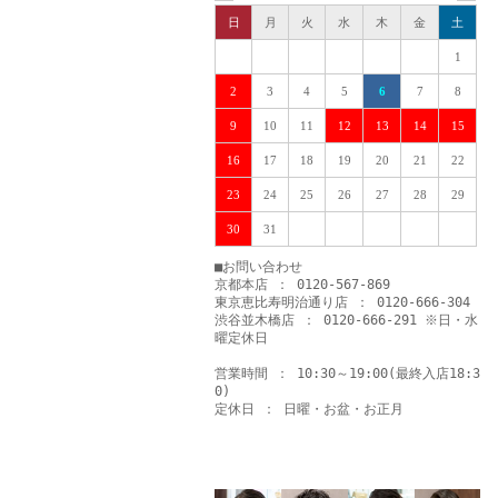
日
月
火
水
木
金
土
1
2
3
4
5
6
7
8
9
10
11
12
13
14
15
16
17
18
19
20
21
22
23
24
25
26
27
28
29
30
31
■お問い合わせ
京都本店 ： 0120-567-869
東京恵比寿明治通り店 ： 0120-666-304
渋谷並木橋店 ： 0120-666-291 ※日・水
曜定休日
営業時間 ： 10:30～19:00(最終入店18:3
0)
定休日 ： 日曜・お盆・お正月