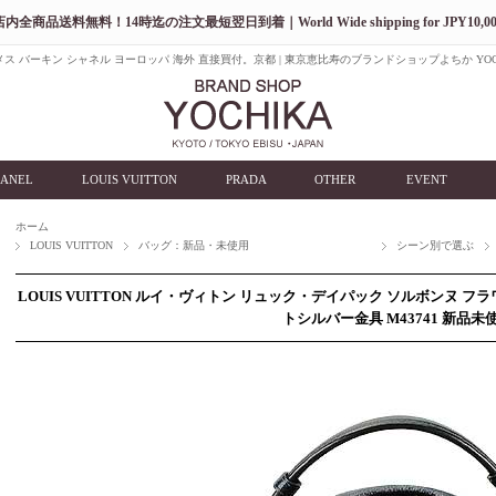
店内全商品送料無料！14時迄の注文最短翌日到着｜World Wide shipping for JPY10,00
ス バーキン シャネル ヨーロッパ 海外 直接買付。京都 | 東京恵比寿のブランドショップよちか YOC
ANEL
LOUIS VUITTON
PRADA
OTHER
EVENT
ホーム
LOUIS VUITTON
バッグ：新品・未使用
シーン別で選ぶ
LOUIS VUITTON ルイ・ヴィトン リュック・デイパック ソルボンヌ フ
トシルバー金具 M43741 新品未