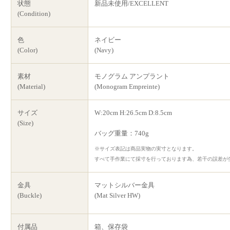
状態
新品未使用/EXCELLENT
(Condition)
色
ネイビー
(Color)
(Navy)
素材
モノグラム アンプラント
(Material)
(Monogram Empreinte)
サイズ
W:20cm H:26.5cm D:8.5cm
(Size)
バッグ重量：740g
※サイズ表記は商品実物の実寸となります。
すべて手作業にて採寸を行っております為、若干の誤差が
金具
マットシルバー金具
(Buckle)
(Mat Silver HW)
付属品
箱、保存袋