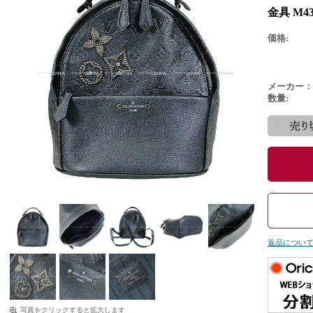
金具 M4
価格:
メーカー：
数量:
返品につい
写真をクリックすると拡大します