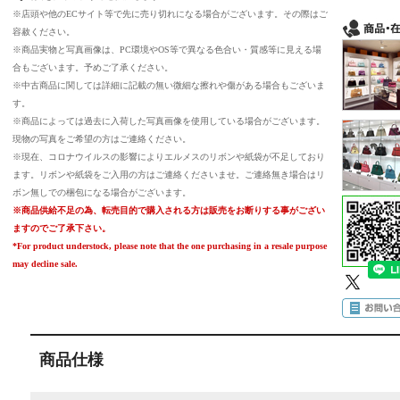
※店頭や他のECサイト等で先に売り切れになる場合がございます。その際はご
容赦ください。
※商品実物と写真画像は、PC環境やOS等で異なる色合い・質感等に見える場
合もございます。予めご了承ください。
※中古商品に関しては詳細に記載の無い微細な擦れや傷がある場合もございま
す。
※商品によっては過去に入荷した写真画像を使用している場合がございます。
現物の写真をご希望の方はご連絡ください。
※現在、コロナウイルスの影響によりエルメスのリボンや紙袋が不足しており
ます。リボンや紙袋をご入用の方はご連絡くださいませ。ご連絡無き場合はリ
ボン無しでの梱包になる場合がございます。
※商品供給不足の為、転売目的で購入される方は販売をお断りする事がござい
ますのでご了承下さい。
*For product understock, please note that the one purchasing in a resale purpose
may decline sale.
商品仕様