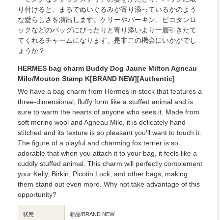
り付けると、まるでぬいぐるみが寄り添っているかのよう
な愛らしさを演出します。ケリーやバーキン、ピコタンロ
ックなどのバッグにぴったりと寄り添いより一層引きたて
てくれるチャームになります。是非この機会にいかがでし
ょうか？
HERMES bag charm Buddy Dog Jaune Milton Agneau
Milo/Mouton Stamp K[BRAND NEW][Authentic]
We have a bag charm from Hermes in stock that features a
three-dimensional, fluffy form like a stuffed animal and is
sure to warm the hearts of anyone who sees it. Made from
soft merino wool and Agneau Milo, it is delicately hand-
stitched and its texture is so pleasant you'll want to touch it.
The figure of a playful and charming fox terrier is so
adorable that when you attach it to your bag, it feels like a
cuddly stuffed animal. This charm will perfectly complement
your Kelly, Birkin, Picotin Lock, and other bags, making
them stand out even more. Why not take advantage of this
opportunity?
状態
新品/BRAND NEW