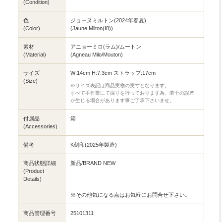
(Condition)
色
ジョーヌミルトン(2024年春夏)
(Color)
(Jaune Milton(I8))
素材
アニョーミロ(ラム)/ムートン
(Material)
(Agneau Milo/Mouton)
サイズ
W:14cm H:7.3cm ストラップ:17cm
(Size)
※サイズ表記は商品実物の実寸となります。
すべて手作業にて採寸を行っております為、若干の誤差
が生じる場合があります事ご了承下さいませ。
付属品
箱
(Accessories)
備考
K刻印(2025年製造)
商品状態詳細
新品/BRAND NEW
(Product
Details)
※その他気になる点はお気軽にお問合せ下さい。
商品管理番号
25101311