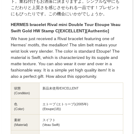
ト。重ね付けもお洒落に決まりますよ。シンプルな中にも
こだわりと上質さを感じさせられる一品です！プレゼント
にもぴったりです。この機会にいかがでしょうか。
HERMES bracelet Rival mini Double Tour Etoupe Veau
Swift Gold HW Stamp C[EXCELLENT][Authentic]
We have just received a Rival bracelet featuring one of
Hermes' motifs, the medallion! The slim belt makes your
wrist look very slender. The color is standard Etoupe! The
material is Swift, which is characterized by its supple and
matte texture. You can also wear it over and over in a
fashionable way. It is a simple yet high quality item! It is
also a perfect gift. How about this opportunity.
状態
新品未使用/EXCELLENT
(Condition)
色
エトープ (エトゥープ)(2005年)
(Color)
(Etoupe(18))
素材
スイフト
(Material)
(Veau Swift)