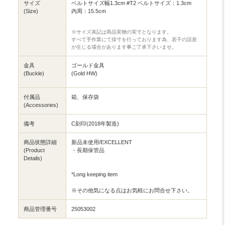
サイズ
ベルトサイズ幅1.3cm #T2 ベルトサイズ：1.3cm
(Size)
内周：15.5cm
※サイズ表記は商品実物の実寸となります。
すべて手作業にて採寸を行っております為、若干の誤差
が生じる場合があります事ご了承下さいませ。
金具
ゴールド金具
(Buckle)
(Gold HW)
付属品
箱、保存袋
(Accessories)
備考
C刻印(2018年製造)
商品状態詳細
新品未使用/EXCELLENT
(Product
・長期保管品
Details)
*Long keeping item
※その他気になる点はお気軽にお問合せ下さい。
商品管理番号
25053002